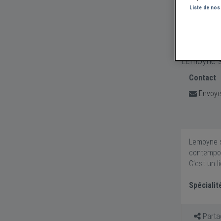
Liste de nos
Lemoyne s
Contact
Envoye
Lemoyne se
contempor
C’est un l
Spécialit
Partag