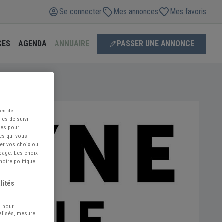
Se connecter
Mes annonces
Mes favoris
CES
AGENDA
ANNUAIRE
PASSER UNE ANNONCE
ées de
ies de suivi
ées pour
ces qui vous
ier vos choix ou
 page. Les choix
notre politique
lités
l pour
nalisés, mesure