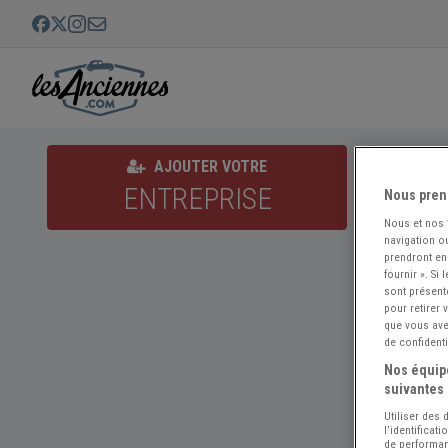
Lemoyne
AJOUTER VOTRE
ENTREPRISE
Nous pren
Nous et nos
navigation ou
prendront en
fournir ». Si
sont présent
pour retirer
que vous avez
de confidenti
Nos équipe
suivantes 
Utiliser des
l’identificat
de performan