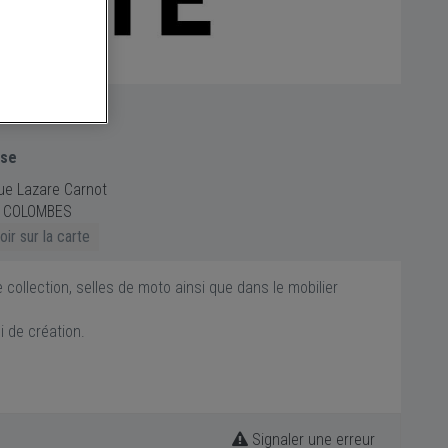
sse
ue Lazare Carnot
 COLOMBES
ir sur la carte
 collection, selles de moto ainsi que dans le mobilier
i de création.
Signaler une erreur