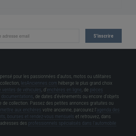
pensé pour les passionnées d'autos, motos ou utilitaires
collection,
lesAnciennes.com
héberge le plus grand choix
 ventes de véhicules
, d'
enchères en ligne
, de
pièces
e
documentations
, de dates d'évènements ou encore d'objets
e de collection. Passez des petites annonces gratuites ou
e
mettre aux enchères
votre ancienne, parcourez l'
agenda des
ts, bourses et rendez-vous mensuels
et retrouvez, dans
es adresses des
professionnels spécialisés dans l'automobile