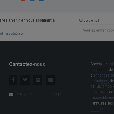
ères à venir en vous abonnant à
Adresse email
nditions générales
.
Contactez-
nous
Spécialement 
anciens et de 
d'
annonces de
détachées
, d
de l'automobil
choisissez d
Envoyez nous un message
rassemblemen
l'annuaire, l
classique
.