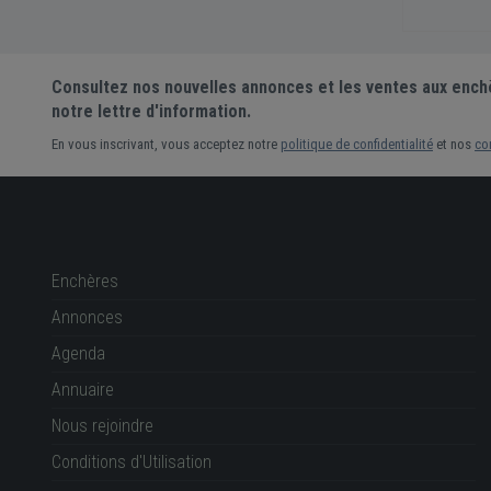
Consultez nos nouvelles annonces et les ventes aux ench
notre lettre d'information.
En vous inscrivant, vous acceptez notre
politique de confidentialité
et nos
co
Enchères
Annonces
Agenda
Annuaire
Nous rejoindre
Conditions d'Utilisation