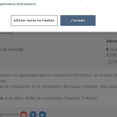
 partenaires (fournisseurs)
Afficher toutes les finalités
J'accepte
ellerie
Adre
r un message
25 r
92700
Vo
llerie est spécialisée dans la restauration d’intérieurs de voitures de
ain.
ieu de restauration et de préservation des beaux véhicules, mais auss
és:
Auto, Moto, Atelier de restauration, Expertise, Entretien
er la fiche