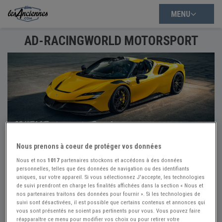
MENU
AD-RACINGWORLD MOTORSPORT
Nous prenons à coeur de protéger vos données
Nous et nos
1017
partenaires stockons et accédons à des données
personnelles, telles que des données de navigation ou des identifiants
uniques, sur votre appareil. Si vous sélectionnez J'accepte, les technologies
de suivi prendront en charge les finalités affichées dans la section « Nous et
AD-RACINGWORLD MOTORSPORT
nos partenaires traitons des données pour fournir ». Si les technologies de
suivi sont désactivées, il est possible que certains contenus et annonces qui
vous sont présentés ne soient pas pertinents pour vous. Vous pouvez faire
Contact
réapparaître ce menu pour modifier vos choix ou pour retirer votre