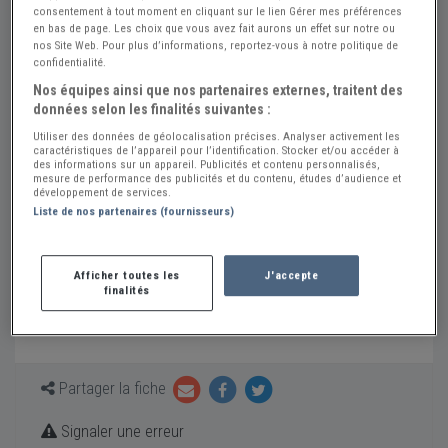
www.ad-racingworld.com/fr/
consentement à tout moment en cliquant sur le lien Gérer mes préférences
en bas de page. Les choix que vous avez fait aurons un effet sur notre ou
nos Site Web. Pour plus d’informations, reportez-vous à notre politique de
PREPARATEUR AUTOMOBILE pour SPORTIVES et
confidentialité.
SUPERCARS avec des réalisations depuis +30ans,
Nos équipes ainsi que nos partenaires externes, traitent des
échappement sur mesure de haute qualité en INCONEL 625
données selon les finalités suivantes :
KLINE-EXHAUST, kit de télécommande des valves CAPRISTO,
Utiliser des données de géolocalisation précises. Analyser activement les
pièces en carbone NOVITEC, spécialiste en accessoires
caractéristiques de l’appareil pour l’identification. Stocker et/ou accéder à
des informations sur un appareil. Publicités et contenu personnalisés,
automobiles pour FERRARI, MASERATI, LAMBORGHINI,
mesure de performance des publicités et du contenu, études d’audience et
PORSCHE, McLAREN, MERCEDES AMG, NISSAN GTR, AUDI
développement de services.
Liste de nos partenaires (fournisseurs)
SPORT, BMW M, BENTLEY, ASTON MARTIN, Livraison en
France et partout dans le monde, Point atelier de pose sur
Lyon
Afficher toutes les
J'accepte
finalités
Spécialités:
Auto, Atelier de restauration, Mécanique
générale, Pièces neuves
Partager la fiche
Signaler une erreur