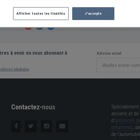
és:
Auto
Afficher toutes les finalités
J'accepte
er la fiche
ères à venir en vous abonnant à
Adresse email
nditions générales
.
Contactez-
nous
Spécialement 
anciens et de 
d'
annonces de
détachées
, d
de l'automobil