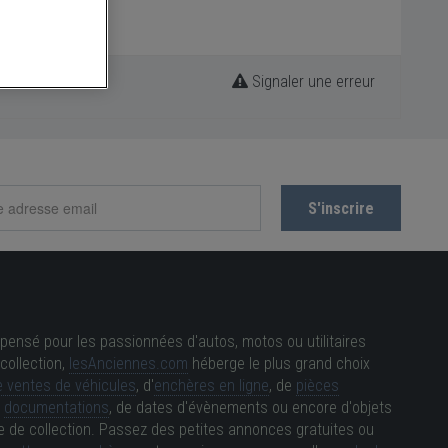
Signaler une erreur
pensé pour les passionnées d'autos, motos ou utilitaires
collection,
lesAnciennes.com
héberge le plus grand choix
 ventes de véhicules
, d'
enchères en ligne
, de
pièces
e
documentations
, de dates d'évènements ou encore d'objets
e de collection. Passez des petites annonces gratuites ou