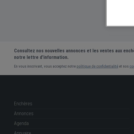
Spécialit
Partag
Consultez nos nouvelles annonces et les ventes aux ench
notre lettre d'information.
En vous inscrivant, vous acceptez notre
politique de confidentialité
et nos
co
Enchères
Annonces
Agenda
Annuaire