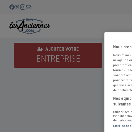
Nous pren
Amicale
AJOUTER VOTRE
Nous et nos
ENTREPRISE
Contact
navigation ou
prendront en
Envoye
fournir ». Si
sont présent
pour retirer
que vous avez
de confidenti
Associati
Nos équipe
suivantes 
Activités:
Utiliser des
l’identificat
de performan
Siège soc
Liste de nos