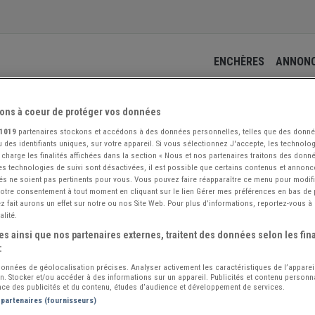
ENCHÈRES
ANNON
ons à coeur de protéger vos données
 locomotion
1019
partenaires stockons et accédons à des données personnelles, telles que des donn
Adre
 des identifiants uniques, sur votre appareil. Si vous sélectionnez J'accepte, les technolog
 charge les finalités affichées dans la section « Nous et nos partenaires traitons des donn
r un message
11 p
 les technologies de suivi sont désactivées, il est possible que certains contenus et annon
94100
és ne soient pas pertinents pour vous. Vous pouvez faire réapparaître ce menu pour modif
 votre consentement à tout moment en cliquant sur le lien Gérer mes préférences en bas de
Vo
 fait aurons un effet sur notre ou nos Site Web. Pour plus d’informations, reportez-vous à 
alité.
on Loi 1901 rencontre de passionnés collectionneurs automobiles et
s ainsi que nos partenaires externes, traitent des données selon les fina
:
 Balade mensuelle, Visites, exposition annuelle le 14 juillet
 données de géolocalisation précises. Analyser activement les caractéristiques de l’apparei
ion. Stocker et/ou accéder à des informations sur un appareil. Publicités et contenu person
ce des publicités et du contenu, études d’audience et développement de services.
ial situé sur la commune de Crisenoy 77
 partenaires (fournisseurs)