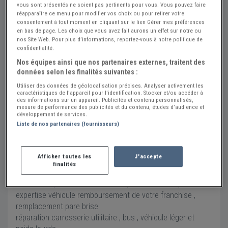
vous sont présentés ne soient pas pertinents pour vous. Vous pouvez faire
sas garage Lebreton
réapparaître ce menu pour modifier vos choix ou pour retirer votre
consentement à tout moment en cliquant sur le lien Gérer mes préférences
Contact
en bas de page. Les choix que vous avez fait aurons un effet sur notre ou
nos Site Web. Pour plus d’informations, reportez-vous à notre politique de
garage-montigny-53.fr/
confidentialité.
02 43 04 14 51
Nos équipes ainsi que nos partenaires externes, traitent des
données selon les finalités suivantes :
Envoyer un message
Utiliser des données de géolocalisation précises. Analyser activement les
caractéristiques de l’appareil pour l’identification. Stocker et/ou accéder à
Adresse
des informations sur un appareil. Publicités et contenu personnalisés,
mesure de performance des publicités et du contenu, études d’audience et
ZI des perrouins , 215 route d'Ernée
développement de services.
53100 MAYENNE
Liste de nos partenaires (fournisseurs)
Voir sur la carte
Afficher toutes les
J'accepte
restauration tous types de véhicules , formage pièces de
finalités
véhicules anciens , réparation et carrosserie , entretien
mécanique ,restauration Porsche , et autres marques
expertise véhicule remboursement de votre franchise ,
remplacement pare brise
réparation carrosserie utilitaire , bus , véhicule léger et