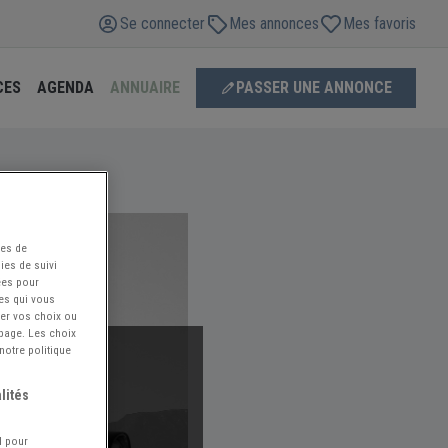
Se connecter
Mes annonces
Mes favoris
CES
AGENDA
ANNUAIRE
PASSER UNE ANNONCE
ées de
ies de suivi
ées pour
ces qui vous
ier vos choix ou
 page. Les choix
notre politique
lités
nnuaire.
l pour