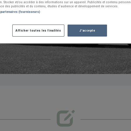
ion. Stocker et/ou accéder à des informations sur un appareil. Publicités et contenu person
ce des publicités et du contenu, études d’audience et développement de services.
VOIR TOUT L'ANNUAIRE
 partenaires (fournisseurs)
Afficher toutes les finalités
J'accepte