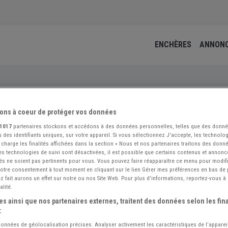
ENCHÈRES
ANNON
n trouvée
ons à coeur de protéger vos données
1017
partenaires stockons et accédons à des données personnelles, telles que des donn
 des identifiants uniques, sur votre appareil. Si vous sélectionnez J'accepte, les technolog
 charge les finalités affichées dans la section « Nous et nos partenaires traitons des donn
 les technologies de suivi sont désactivées, il est possible que certains contenus et annon
és ne soient pas pertinents pour vous. Vous pouvez faire réapparaître ce menu pour modif
 votre consentement à tout moment en cliquant sur le lien Gérer mes préférences en bas de
 fait aurons un effet sur notre ou nos Site Web. Pour plus d’informations, reportez-vous à 
Non trouvée !
alité.
s ainsi que nos partenaires externes, traitent des données selon les fina
Cette fiche annuaire a été enlevée de nos listes
:
ez tous les professionnels de l'automobile de collection dans notre a
 données de géolocalisation précises. Analyser activement les caractéristiques de l’apparei