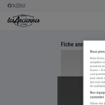
Fiche annuaire no
Nous pren
Nous et nos
navigation ou
prendront en
fournir ». Si
sont présent
pour retirer
que vous avez
de confidenti
Nos équipe
suivantes 
Retrouv
Utiliser des