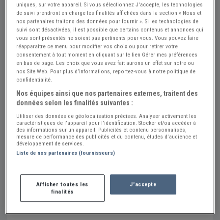
uniques, sur votre appareil. Si vous sélectionnez J'accepte, les technologies
de suivi prendront en charge les finalités affichées dans la section « Nous et
nos partenaires traitons des données pour fournir ». Si les technologies de
suivi sont désactivées, il est possible que certains contenus et annonces qui
vous sont présentés ne soient pas pertinents pour vous. Vous pouvez faire
réapparaître ce menu pour modifier vos choix ou pour retirer votre
consentement à tout moment en cliquant sur le lien Gérer mes préférences
en bas de page. Les choix que vous avez fait aurons un effet sur notre ou
nos Site Web. Pour plus d’informations, reportez-vous à notre politique de
confidentialité.
Nos équipes ainsi que nos partenaires externes, traitent des
données selon les finalités suivantes :
Utiliser des données de géolocalisation précises. Analyser activement les
CLASSIC SU
caractéristiques de l’appareil pour l’identification. Stocker et/ou accéder à
des informations sur un appareil. Publicités et contenu personnalisés,
mesure de performance des publicités et du contenu, études d’audience et
Contact
développement de services.
Liste de nos partenaires (fournisseurs)
06 60 41 68 67
Envoyer un message
Afficher toutes les
J'accepte
finalités
Redonnez vie à votre moteur avec notre service de
restauration de carburateurs !