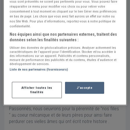
vous sont présentés ne soient pas pertinents pour vous. Vous pouvez faire
Contact
réapparaître ce menu pour modifier vos choix ou pour retirer votre
consentement à tout moment en cliquant sur le lien Gérer mes préférences
07 83 10 07 26
en bas de page. Les choix que vous avez fait aurons un effet sur notre ou
nos Site Web. Pour plus d’informations, reportez-vous à notre politique de
Envoyer un message
confidentialité.
Adresse
Nos équipes ainsi que nos partenaires externes, traitent des
données selon les finalités suivantes :
195 Route du Plan de la Tour
Utiliser des données de géolocalisation précises. Analyser activement les
83120 SAINTE-MAXIME
caractéristiques de l’appareil pour l’identification. Stocker et/ou accéder à
Voir sur la carte
des informations sur un appareil. Publicités et contenu personnalisés,
mesure de performance des publicités et du contenu, études d’audience et
développement de services.
Liste de nos partenaires (fournisseurs)
Situé à Sainte Maxime au coeur du Golfe de St Tropez, nous
sommes spécialisés dans la restauration et l'entretien des
voitures anciennes et haut de gamme .
Afficher toutes les
J'accepte
Avec des années d'expérience, nous proposons une
finalités
prestation complète ( mécanique, carrosserie, sellerie,
reprogrammation...)
Passionnés, nous oeuvrons pour la pérennité de "nos filles
" au coeur mécanique et de leurs pères pour ainsi faire
perdurer ces vielles âmes qui ont écrit notre histoire .