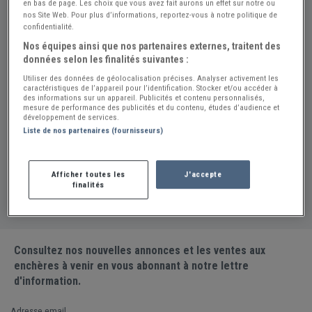
en bas de page. Les choix que vous avez fait aurons un effet sur notre ou
véhicules rigoureusement sélectionnés. Leur service de
nos Site Web. Pour plus d’informations, reportez-vous à notre politique de
dépôt-vente facilite la reprise de votre voiture en toute
confidentialité.
sérénité. IK-Auto garantit également des révisions
Nos équipes ainsi que nos partenaires externes, traitent des
complètes et vend des pneus de haute qualité pour une
données selon les finalités suivantes :
sécurité optimale.
Utiliser des données de géolocalisation précises. Analyser activement les
caractéristiques de l’appareil pour l’identification. Stocker et/ou accéder à
Spécialités:
Auto, Utilitaire, Achat-Vente, Rénovation de
des informations sur un appareil. Publicités et contenu personnalisés,
mesure de performance des publicités et du contenu, études d’audience et
pièces, Entretien
développement de services.
Liste de nos partenaires (fournisseurs)
Partager la fiche
Afficher toutes les
J'accepte
Signaler une erreur
finalités
Consultez nos nouvelles annonces et les ventes aux
enchères à venir en vous abonnant à notre lettre
d'information.
Adresse email