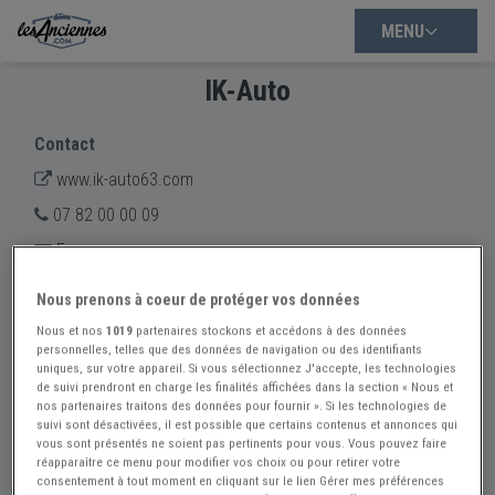
MENU
IK-Auto
Contact
www.ik-auto63.com
07 82 00 00 09
Envoyer un message
Adresse
Nous prenons à coeur de protéger vos données
15 rue du Chateau des Vergnes
Nous et nos
1019
partenaires stockons et accédons à des données
63100 CLERMONT-FERRAND
personnelles, telles que des données de navigation ou des identifiants
uniques, sur votre appareil. Si vous sélectionnez J'accepte, les technologies
Voir sur la carte
de suivi prendront en charge les finalités affichées dans la section « Nous et
nos partenaires traitons des données pour fournir ». Si les technologies de
suivi sont désactivées, il est possible que certains contenus et annonces qui
Chez IK-Auto à Clermont-Ferrand, l'achat et la vente de
vous sont présentés ne soient pas pertinents pour vous. Vous pouvez faire
véhicules d'occasion sont simplifiés grâce à des solutions
réapparaître ce menu pour modifier vos choix ou pour retirer votre
adaptées. Visitez son site web pour découvrir des
consentement à tout moment en cliquant sur le lien Gérer mes préférences