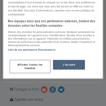
consentement à tout moment en cliquant sur le lien Gérer mes préférences
classicdoctor.fr/
en bas de page. Les choix que vous avez fait aurons un effet sur notre ou
nos Site Web. Pour plus d’informations, reportez-vous à notre politique de
confidentialité.
ClassicDoctor propose un service de diagnostic en ligne
Nos équipes ainsi que nos partenaires externes, traitent des
dédié aux voitures de collection afin d’aider les passionnés
données selon les finalités suivantes :
à sécuriser leur achat et éviter les mauvaises surprises.
Utiliser des données de géolocalisation précises. Analyser activement les
Grâce à une approche mêlant expérience terrain, analyse
caractéristiques de l’appareil pour l’identification. Stocker et/ou accéder à
technique et connaissance du marché des anciennes,
des informations sur un appareil. Publicités et contenu personnalisés,
mesure de performance des publicités et du contenu, études d’audience et
ClassicDoctor accompagne les collectionneurs pour
développement de services.
identifier les incohérences, les restaurations
Liste de nos partenaires (fournisseurs)
problématiques et les principaux points de vigilance avant
l’achat d’un véhicule de collection.
Afficher toutes les
J'accepte
finalités
Spécialités:
Auto, Achat-Vente, Documentations,
Mécanique générale, Entretien
Partager la fiche
Signaler une erreur