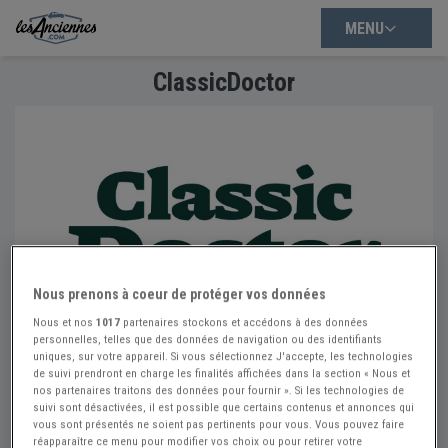
MENU
ClassicDoctor
Nous prenons à coeur de protéger vos données
Nous et nos
1017
partenaires stockons et accédons à des données
personnelles, telles que des données de navigation ou des identifiants
uniques, sur votre appareil. Si vous sélectionnez J'accepte, les technologies
de suivi prendront en charge les finalités affichées dans la section « Nous et
nos partenaires traitons des données pour fournir ». Si les technologies de
ClassicDoctor
suivi sont désactivées, il est possible que certains contenus et annonces qui
vous sont présentés ne soient pas pertinents pour vous. Vous pouvez faire
Contact
réapparaître ce menu pour modifier vos choix ou pour retirer votre