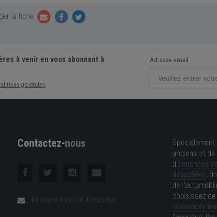
er la fiche
ères à venir en vous abonnant à
Adresse email
nditions générales
.
Contactez-
nous
Spécialement 
anciens et de 
d'
annonces de
détachées
, d
de l'automobil
choisissez d
Envoyez nous un message
rassemblemen