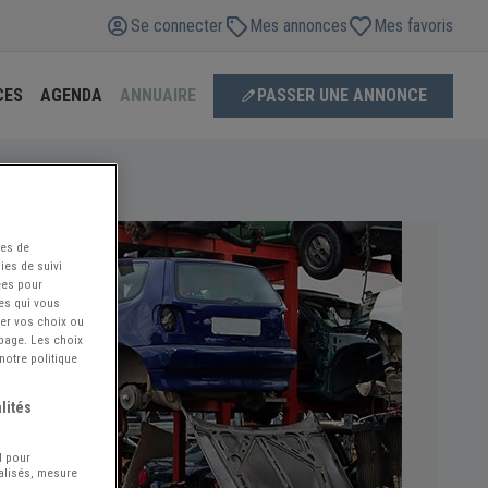
Se connecter
Mes annonces
Mes favoris
CES
AGENDA
ANNUAIRE
PASSER UNE ANNONCE
ées de
ies de suivi
ées pour
ces qui vous
ier vos choix ou
 page. Les choix
notre politique
lités
l pour
nalisés, mesure