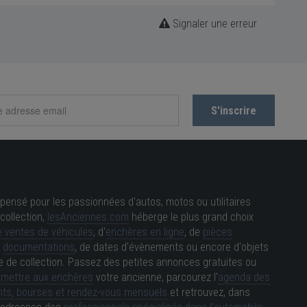
Signaler une erreur
pensé pour les passionnées d'autos, motos ou utilitaires
collection,
lesAnciennes.com
héberge le plus grand choix
 ventes de véhicules
, d'
enchères en ligne
, de
pièces
e
documentations
, de dates d'évènements ou encore d'objets
e de collection. Passez des petites annonces gratuites ou
e
mettre aux enchères
votre ancienne, parcourez l'
agenda des
ts, bourses et rendez-vous mensuels
et retrouvez, dans