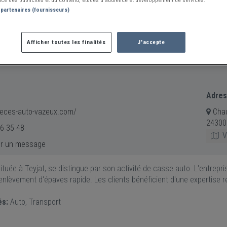
ce des publicités et du contenu, études d’audience et développement de services.
 partenaires (fournisseurs)
Afficher toutes les finalités
J'accepte
Adre
eces-auto-vazeux.com/
Chau
24300
6 35 48
Vo
r un message
tuée à Teyjat, se distingue par son activité de casse auto. L'entrepr
enlèvement d'épaves rapide. Les clients bénéficient d'une expertise r
és:
Auto, Transport