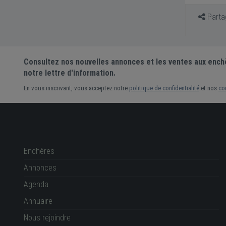
Partag
Consultez nos nouvelles annonces et les ventes aux ench
notre lettre d'information.
En vous inscrivant, vous acceptez notre
politique de confidentialité
et nos
co
Enchères
Annonces
Agenda
Annuaire
Nous rejoindre