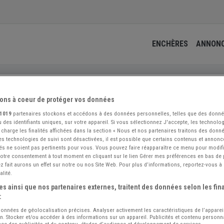
ENCHÈRES
ANNON
X
ons à coeur de protéger vos données
1019
partenaires stockons et accédons à des données personnelles, telles que des donn
 des identifiants uniques, sur votre appareil. Si vous sélectionnez J'accepte, les technolog
 charge les finalités affichées dans la section « Nous et nos partenaires traitons des donn
 les technologies de suivi sont désactivées, il est possible que certains contenus et annon
és ne soient pas pertinents pour vous. Vous pouvez faire réapparaître ce menu pour modif
 votre consentement à tout moment en cliquant sur le lien Gérer mes préférences en bas de
 fait aurons un effet sur notre ou nos Site Web. Pour plus d’informations, reportez-vous à 
alité.
s ainsi que nos partenaires externes, traitent des données selon les fina
:
 données de géolocalisation précises. Analyser activement les caractéristiques de l’apparei
ion. Stocker et/ou accéder à des informations sur un appareil. Publicités et contenu person