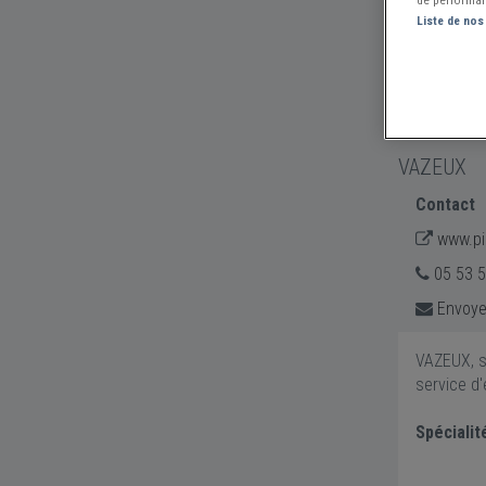
de performan
Liste de nos
VAZEUX
Contact
www.pi
05 53 5
Envoye
VAZEUX, si
service d'
Spécialit