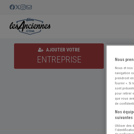
VAZEU
AJOUTER VOTRE
ENTREPRISE
Nous pren
Nous et nos
navigation ou
prendront en
fournir ». Si
sont présent
pour retirer
que vous avez
de confidenti
Nos équipe
suivantes 
Utiliser des
l’identificat