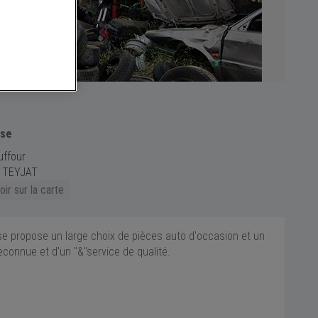
sse
ffour
 TEYJAT
ir sur la carte
ise propose un large choix de pièces auto d'occasion et un
econnue et d'un "&"service de qualité.