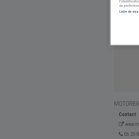
l’identificat
de performan
Liste de nos
MOTORBI
Contact
www.mo
06 20 8