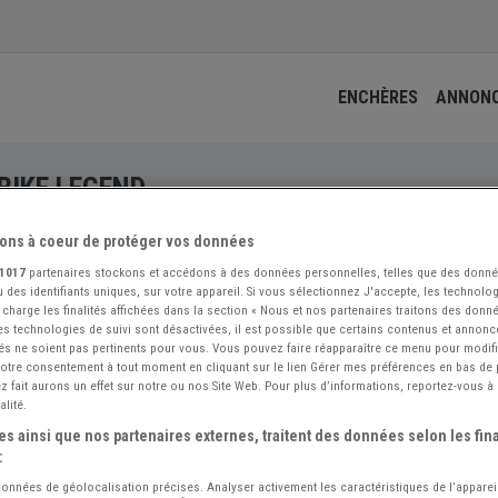
ENCHÈRES
ANNON
IKE LEGEND
ons à coeur de protéger vos données
1017
partenaires stockons et accédons à des données personnelles, telles que des donn
 des identifiants uniques, sur votre appareil. Si vous sélectionnez J'accepte, les technolog
 charge les finalités affichées dans la section « Nous et nos partenaires traitons des donn
 les technologies de suivi sont désactivées, il est possible que certains contenus et annon
és ne soient pas pertinents pour vous. Vous pouvez faire réapparaître ce menu pour modif
 votre consentement à tout moment en cliquant sur le lien Gérer mes préférences en bas de
 fait aurons un effet sur notre ou nos Site Web. Pour plus d’informations, reportez-vous à 
alité.
s ainsi que nos partenaires externes, traitent des données selon les fina
:
 données de géolocalisation précises. Analyser activement les caractéristiques de l’apparei