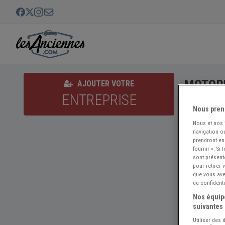
MOTORB
AJOUTER VOTRE
ENTREPRISE
Nous pren
Nous et nos
navigation ou
prendront en
fournir ». Si
sont présent
pour retirer
que vous avez
de confidenti
Nos équipe
suivantes 
Utiliser des