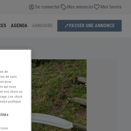
Se connecter
Mes annonces
Mes favoris
CES
AGENDA
ANNUAIRE
PASSER UNE ANNONCE
ées de
ies de suivi
ées pour
ces qui vous
ier vos choix ou
 page. Les choix
notre politique
lités
l pour