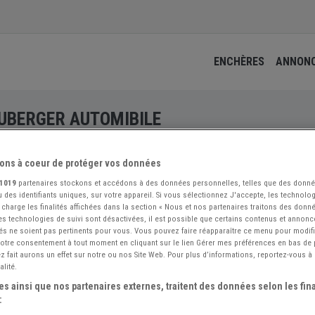
ENCHÈRES
ANNON
UBERGER AUTOMIBILE
ons à coeur de protéger vos données
1019
partenaires stockons et accédons à des données personnelles, telles que des donn
 des identifiants uniques, sur votre appareil. Si vous sélectionnez J'accepte, les technolog
 charge les finalités affichées dans la section « Nous et nos partenaires traitons des donn
 les technologies de suivi sont désactivées, il est possible que certains contenus et annon
és ne soient pas pertinents pour vous. Vous pouvez faire réapparaître ce menu pour modif
 votre consentement à tout moment en cliquant sur le lien Gérer mes préférences en bas de
 fait aurons un effet sur notre ou nos Site Web. Pour plus d’informations, reportez-vous à 
alité.
s ainsi que nos partenaires externes, traitent des données selon les fina
: