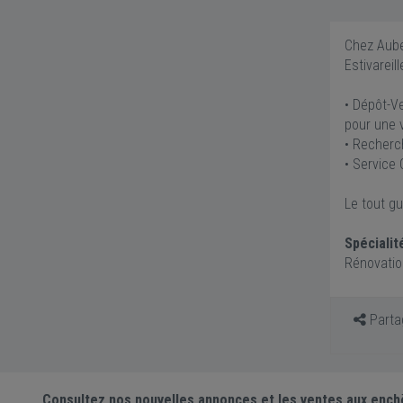
Chez Aube
Estivareill
• Dépôt-Ve
pour une v
• Recherc
• Service 
Le tout gu
Spécialit
Rénovatio
Partag
Consultez nos nouvelles annonces et les ventes aux ench