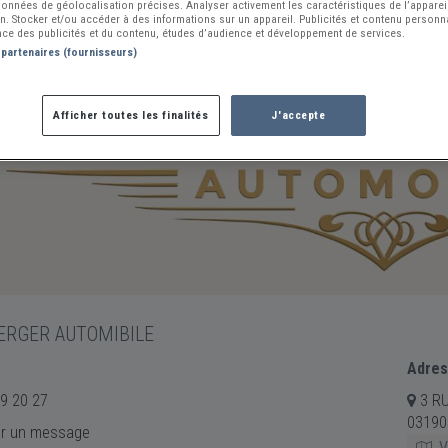
 données de géolocalisation précises. Analyser activement les caractéristiques de l’apparei
ion. Stocker et/ou accéder à des informations sur un appareil. Publicités et contenu person
ce des publicités et du contenu, études d’audience et développement de services.
 partenaires (fournisseurs)
Afficher toutes les finalités
J'accepte
ERGER AUTOMIBILE
Adre
9 20 27
3 RU
03190
r un message
Vo