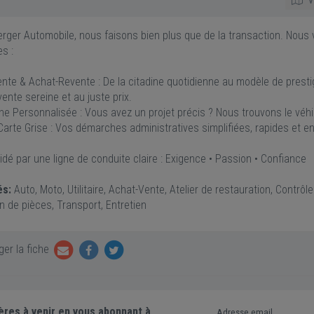
rger Automobile, nous faisons bien plus que de la transaction. No
es :
nte & Achat-Revente : De la citadine quotidienne au modèle de prestig
ente sereine et au juste prix.
he Personnalisée : Vous avez un projet précis ? Nous trouvons le véh
Carte Grise : Vos démarches administratives simplifiées, rapides et 
idé par une ligne de conduite claire : Exigence • Passion • Confiance
és:
Auto, Moto, Utilitaire, Achat-Vente, Atelier de restauration, Contrô
n de pièces, Transport, Entretien
er la fiche
ères à venir en vous abonnant à
Adresse email