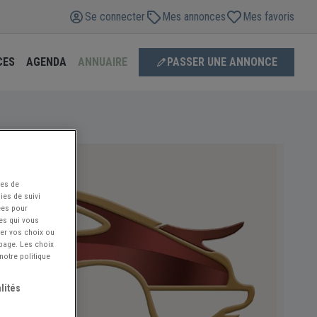
Se connecter
Mes annonces
Mes favoris
CES
AGENDA
ANNUAIRE
PASSER UNE ANNONCE
ées de
ies de suivi
ées pour
ces qui vous
ier vos choix ou
 page. Les choix
notre politique
lités