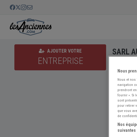
SARL A
AJOUTER VOTRE
ENTREPRISE
Nous pren
Nous et nos
navigation ou
prendront en
fournir ». Si
sont présent
pour retirer
que vous avez
de confidenti
Nos équipe
suivantes 