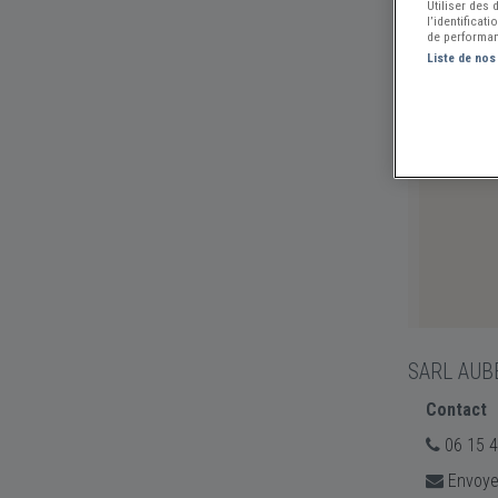
Utiliser des
l’identificat
de performan
Liste de nos
SARL AUB
Contact
06 15 4
Envoye