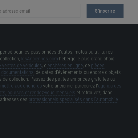
pensé pour les passionnées d'autos, motos ou utilitaires
collection,
lesAnciennes.com
héberge le plus grand choix
 ventes de véhicules
, d'
enchères en ligne
, de
pièces
e
documentations
, de dates d'évènements ou encore d'objets
e de collection. Passez des petites annonces gratuites ou
e
mettre aux enchères
votre ancienne, parcourez l'
agenda des
ts, bourses et rendez-vous mensuels
et retrouvez, dans
es adresses des
professionnels spécialisés dans l'automobile