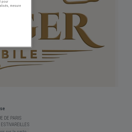
l pour
nalisés, mesure
sse
E DE PARIS
 ESTIVAREILLES
ir sur la carte