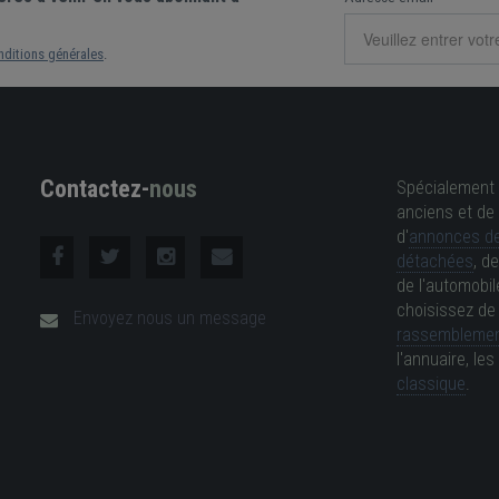
nditions générales
.
Contactez-
nous
Spécialement 
anciens et de 
d'
annonces de
détachées
, d
de l'automobil
choisissez d
Envoyez nous un message
rassemblemen
l'annuaire, l
classique
.