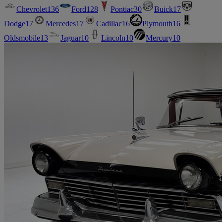
Chevrolet
136
Ford
128
Pontiac
30
Buick
17
Dodge
17
Mercedes
17
Cadillac
16
Plymouth
16
Oldsmobile
13
Jaguar
10
Lincoln
10
Mercury
10