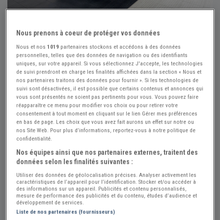
+81
Nous prenons à coeur de protéger vos données
Nous et nos
1019
partenaires stockons et accédons à des données
personnelles, telles que des données de navigation ou des identifiants
uniques, sur votre appareil. Si vous sélectionnez J'accepte, les technologies
Réf : A871423
Actualisée le : 27/07/2026
de suivi prendront en charge les finalités affichées dans la section « Nous et
nos partenaires traitons des données pour fournir ». Si les technologies de
1929 Overland Whippet 98A Series
suivi sont désactivées, il est possible que certains contenus et annonces qui
vous sont présentés ne soient pas pertinents pour vous. Vous pouvez faire
Sedan
réapparaître ce menu pour modifier vos choix ou pour retirer votre
consentement à tout moment en cliquant sur le lien Gérer mes préférences
Créer une alerte Overland Whippet
en bas de page. Les choix que vous avez fait aurons un effet sur notre ou
nos Site Web. Pour plus d’informations, reportez-vous à notre politique de
$ 15900
confidentialité.
Nos équipes ainsi que nos partenaires externes, traitent des
données selon les finalités suivantes :
Made in US
PRO
Utiliser des données de géolocalisation précises. Analyser activement les
caractéristiques de l’appareil pour l’identification. Stocker et/ou accéder à
États-Unis
des informations sur un appareil. Publicités et contenu personnalisés,
mesure de performance des publicités et du contenu, études d’audience et
développement de services.
Voir le téléphone
Liste de nos partenaires (fournisseurs)