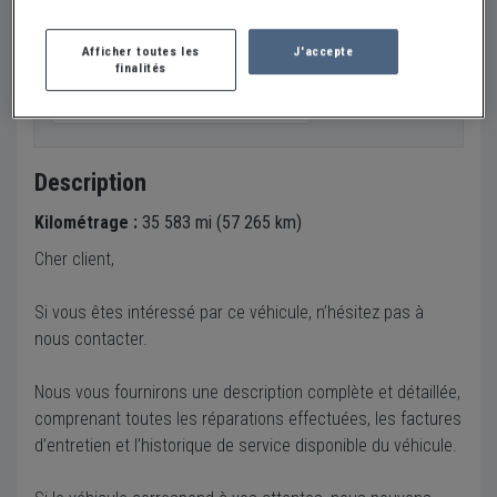
Envoyer un email
Afficher toutes les
J'accepte
finalités
Visitez le concessionnaire
Description
Kilométrage :
35 583 mi (57 265 km)
Cher client,
Si vous êtes intéressé par ce véhicule, n’hésitez pas à
nous contacter.
Nous vous fournirons une description complète et détaillée,
comprenant toutes les réparations effectuées, les factures
d’entretien et l’historique de service disponible du véhicule.