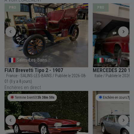
PRO
PRO
Salins-Les-Bains
Italie
FIAT Brevetti Tipo 2 - 1907
MERCEDES 220 11
France - SALINS-LES-BAINS / Publiée le 2026-08-
Italie / Publiée 
01 (Il y a 8 jours)
Enchères en direct
Termine bientôt
3h 38m 49s
Enchère en cours
7j 3