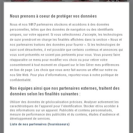
+85
Nous prenons à coeur de protéger vos données
Réf : A871084
Actualisée le : 27/07/2026
Nous et nos
1017
partenaires stockons et accédons à des données
1984 Mercedes-Benz 280SL 280 SL
personnelles, telles que des données de navigation ou des identifiants
uniques, sur votre appareil. Si vous sélectionnez J'accepte, les technologies
Créer une alerte Mercedes SL Class
de suivi prendront en charge les finalités affichées dans la section « Nous et
nos partenaires traitons des données pour fournir ». Si les technologies de
$ 19000
suivi sont désactivées, il est possible que certains contenus et annonces qui
vous sont présentés ne soient pas pertinents pour vous. Vous pouvez faire
réapparaître ce menu pour modifier vos choix ou pour retirer votre
consentement à tout moment en cliquant sur le lien Gérer mes préférences
Made in US
PRO
en bas de page. Les choix que vous avez fait aurons un effet sur notre ou
nos Site Web. Pour plus d’informations, reportez-vous à notre politique de
États-Unis
confidentialité.
Nos équipes ainsi que nos partenaires externes, traitent des
Voir le téléphone
données selon les finalités suivantes :
Utiliser des données de géolocalisation précises. Analyser activement les
caractéristiques de l’appareil pour l’identification. Stocker et/ou accéder à
Envoyer un email
des informations sur un appareil. Publicités et contenu personnalisés,
mesure de performance des publicités et du contenu, études d’audience et
développement de services.
Liste de nos partenaires (fournisseurs)
Visitez le concessionnaire