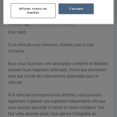
Afficher toutes les
J'accepte
finalités
Description
Kilométrage :
97 936 mi (157 612 km)
Cher client,
Si ce véhicule vous intéresse, n’hésitez pas à nous
contacter.
Nous vous fournirons une description complète et détaillée,
incluant toute réparation effectuée, l’historique d’entretien
ainsi que la liste des interventions disponibles pour le
véhicule.
Si le véhicule correspond à vos attentes, nous pouvons
également organiser une expertise indépendante afin que
vous puissiez procéder à l’achat en toute confiance. Une
fois votre décision prise, nous gérons l’intégralité du