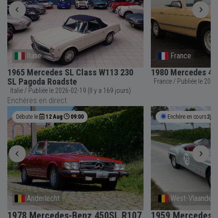
Italie
France
1965 Mercedes SL Class W113 230
1980 Mercedes 45
SL Pagoda Roadste
France / Pub
Italie / Publiée le 2026-02-19 (Il y a 169 jours)
Enchères en direct
Débute le
12 Aug
09:00
Enchère en cours
2j 1
Anderlecht
West-Vlaander
1978 Mercedes-Benz 450SL R107
1959 Mercedes-