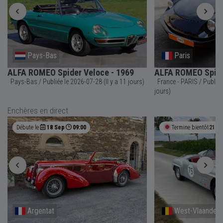
Pays-Bas
Paris
ALFA ROMEO Spider Veloce - 1969
ALFA ROMEO Spider
Pays-Bas / Publiée le 2026-07-28 (Il y a 11 jours)
France - PARIS / Publiée le 2026-07-26 (Il y a 13
jours)
Enchères en direct
Débute le
18 Sep
09:00
Termine bientôt
21h 
Argentat
West-Vlaander