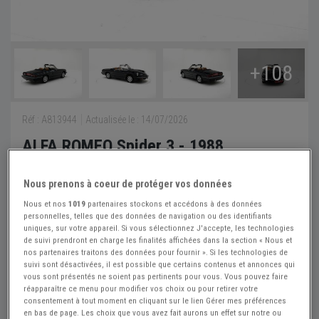
+108
Réf : A813944
Actualisée le : 14/07/2026
ALFA ROMEO Spider 3 - 1988
Créer une alerte ALFA ROMEO Spider
Nous prenons à coeur de protéger vos données
15 950 €
Nous et nos
1019
partenaires stockons et accédons à des données
personnelles, telles que des données de navigation ou des identifiants
uniques, sur votre appareil. Si vous sélectionnez J'accepte, les technologies
Oldtimerfarm
PRO
de suivi prendront en charge les finalités affichées dans la section « Nous et
nos partenaires traitons des données pour fournir ». Si les technologies de
Belgique
suivi sont désactivées, il est possible que certains contenus et annonces qui
vous sont présentés ne soient pas pertinents pour vous. Vous pouvez faire
réapparaître ce menu pour modifier vos choix ou pour retirer votre
Voir le téléphone
consentement à tout moment en cliquant sur le lien Gérer mes préférences
en bas de page. Les choix que vous avez fait aurons un effet sur notre ou