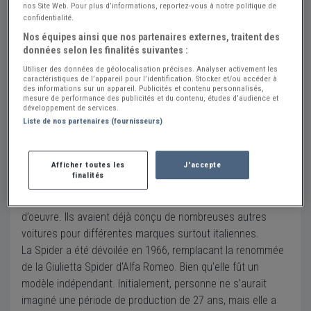
nos Site Web. Pour plus d’informations, reportez-vous à notre politique de
Envoyer un email
confidentialité.
Nos équipes ainsi que nos partenaires externes, traitent des
données selon les finalités suivantes :
Description
Utiliser des données de géolocalisation précises. Analyser activement les
caractéristiques de l’appareil pour l’identification. Stocker et/ou accéder à
des informations sur un appareil. Publicités et contenu personnalisés,
Kilométrage :
75 612 km
mesure de performance des publicités et du contenu, études d’audience et
développement de services.
La dernière voiture conçu par Battista Pininfarina
Liste de nos partenaires (fournisseurs)
Nostalgique mais assez moderne et contemporaine
La Alfa Romeo Spider a été construite pendant 27 ans et
Afficher toutes les
J'accepte
finalités
elle a été vendue sous quatre générations différentes.
Pininfarina a été le maître de design qui a conçu cette chef-
d’oeuvre. Ils avaient déjà conçu de nombreuses autres
voitures pour différentes marques surtout italiennes.
La Spider a été dévoilée en 1966, remplacant la renommée
de la Giulietta Spider d'Alfa Romeo. Bien qu'elle fût un
modèle indépendant. Initialement, personne ne s’aurait
imaginé une période de production de 27 ans, mais elle a