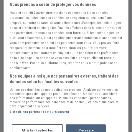
Nous prenons à coeur de protéger vos données
Nous et nos
1017
partenaires stockons et accédons à des données
personnelles, telles que des données de navigation ou des identifiants
uniques, sur votre appareil. Si vous sélectionnez J'accepte, les technologies
de suivi prendront en charge les finalités affichées dans la section « Nous et
nos partenaires traitons des données pour fournir ». Si les technologies de
+8
suivi sont désactivées, il est possible que certains contenus et annonces qui
vous sont présentés ne soient pas pertinents pour vous. Vous pouvez faire
réapparaître ce menu pour modifier vos choix ou pour retirer votre
consentement à tout moment en cliquant sur le lien Gérer mes préférences
Réf : A873720
Actualisée le : 10/07/2026
en bas de page. Les choix que vous avez fait aurons un effet sur notre ou
nos Site Web. Pour plus d’informations, reportez-vous à notre politique de
BULTACO Sherpa T 250 - Sammy Miller
confidentialité.
Nos équipes ainsi que nos partenaires externes, traitent des
- 1967
données selon les finalités suivantes :
Créer une alerte BULTACO Sherpa
Utiliser des données de géolocalisation précises. Analyser activement les
caractéristiques de l’appareil pour l’identification. Stocker et/ou accéder à
8 000 €
des informations sur un appareil. Publicités et contenu personnalisés,
mesure de performance des publicités et du contenu, études d’audience et
développement de services.
Liste de nos partenaires (fournisseurs)
Vendeur Particulier
Espagne
Afficher toutes les
J'accepte