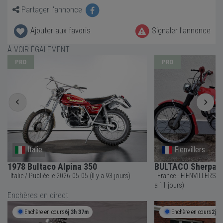
Partager l'annonce
Ajouter aux favoris
Signaler l'annonce
À VOIR ÉGALEMENT
PRO
PRO
Italie
Fienvillers
1978 Bultaco Alpina 350
BULTACO Sherpa 1
Italie / Publiée le 2026-05-05 (Il y a 93 jours)
France - FIENVILLERS / Publiée le 2026-07-26 (Il y
a 11 jours)
Enchères en direct
Enchère en cours
6j 3h 37m
Enchère en cours
2j 2