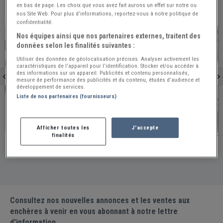
en bas de page. Les choix que vous avez fait aurons un effet sur notre ou
nos Site Web. Pour plus d’informations, reportez-vous à notre politique de
À VOIR ÉGALEMENT
confidentialité.
PRO
PRO
Nos équipes ainsi que nos partenaires externes, traitent des
données selon les finalités suivantes :
Utiliser des données de géolocalisation précises. Analyser activement les
caractéristiques de l’appareil pour l’identification. Stocker et/ou accéder à
des informations sur un appareil. Publicités et contenu personnalisés,
mesure de performance des publicités et du contenu, études d’audience et
développement de services.
Liste de nos partenaires (fournisseurs)
Doussard
Belgique
Afficher toutes les
J'accepte
finalités
PORSCHE 911 2.2L S - 1970
PORSCHE 911 E - 1
France - DOUSSARD / Publiée le 2026-08-09 (Hier)
Belgique / 
Consultez nos nouvelles annonces et les ventes aux
enchères à venir en vous abonnant à notre lettre
d'information.