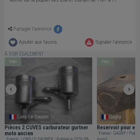
Partager l'annonce
Ajouter aux favoris
Signaler l'annonce
À VOIR ÉGALEMENT
PRO
PRO
Lons-Le-Saunier
Gagny
Pièces 2 CUVES carburateur gurtner
Reservoir pour en
moto ancien
France - GAGNY / Publiée le 2026-07-22 (Il y a 17
France - LONS-LE-SAUNIER / Publiée le 2026-08-
jours)