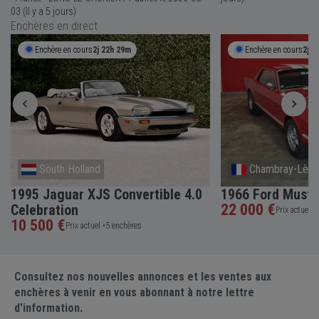
03 (Il y a 5 jours)
Enchères en direct
Enchère en cours
2j 22h 29m
Enchère en cours
2j 2
South Holland
Chambray-Lès-
1995 Jaguar XJS Convertible 4.0
1966 Ford Must
22 000 €
Celebration
Prix actuel •
10 500 €
Prix actuel •
5 enchères
Consultez nos nouvelles annonces et les ventes aux
enchères à venir en vous abonnant à notre lettre
d'information.