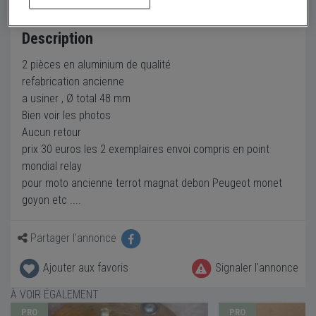
Description
2 pièces en aluminium de qualité
refabrication ancienne
a usiner , Ø total 48 mm
Bien voir les photos
Aucun retour
prix 30 euros les 2 exemplaires envoi compris en point
mondial relay
pour moto ancienne terrot magnat debon Peugeot monet
goyon etc ....
Partager l'annonce
Ajouter aux favoris
Signaler l'annonce
À VOIR ÉGALEMENT
PRO
PRO