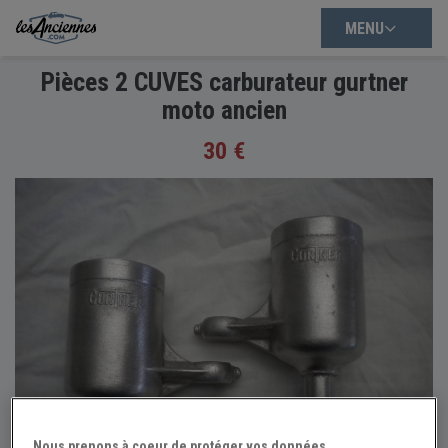
MENU
Pièces 2 CUVES carburateur gurtner
moto ancien
30 €
Nous prenons à coeur de protéger vos données