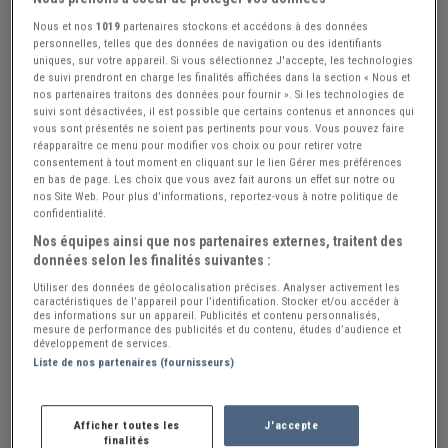
Nous et nos
1019
partenaires stockons et accédons à des données
personnelles, telles que des données de navigation ou des identifiants
uniques, sur votre appareil. Si vous sélectionnez J'accepte, les technologies
de suivi prendront en charge les finalités affichées dans la section « Nous et
nos partenaires traitons des données pour fournir ». Si les technologies de
suivi sont désactivées, il est possible que certains contenus et annonces qui
vous sont présentés ne soient pas pertinents pour vous. Vous pouvez faire
réapparaître ce menu pour modifier vos choix ou pour retirer votre
Réf : A720754
Actualisée le : 03/08/2026
consentement à tout moment en cliquant sur le lien Gérer mes préférences
en bas de page. Les choix que vous avez fait aurons un effet sur notre ou
Pièces 2 CUVES carburateur gurtner
nos Site Web. Pour plus d’informations, reportez-vous à notre politique de
confidentialité.
moto ancien
Nos équipes ainsi que nos partenaires externes, traitent des
données selon les finalités suivantes :
30 €
Utiliser des données de géolocalisation précises. Analyser activement les
caractéristiques de l’appareil pour l’identification. Stocker et/ou accéder à
des informations sur un appareil. Publicités et contenu personnalisés,
Vendeur Particulier
mesure de performance des publicités et du contenu, études d’audience et
développement de services.
Jura (39) - LONS-LE-SAUNIER (39000)
Liste de nos partenaires (fournisseurs)
Voir sur la carte
Envoyer un email
Afficher toutes les
J'accepte
finalités