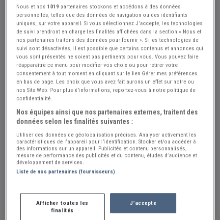
Nous et nos
1019
partenaires stockons et accédons à des données
personnelles, telles que des données de navigation ou des identifiants
uniques, sur votre appareil. Si vous sélectionnez J'accepte, les technologies
de suivi prendront en charge les finalités affichées dans la section « Nous et
Réf : A306384
Actualisée le : 14/07/2026
nos partenaires traitons des données pour fournir ». Si les technologies de
suivi sont désactivées, il est possible que certains contenus et annonces qui
Echappement MERCEDES 350-450 SL
vous sont présentés ne soient pas pertinents pour vous. Vous pouvez faire
réapparaître ce menu pour modifier vos choix ou pour retirer votre
coupé / cabriolet
consentement à tout moment en cliquant sur le lien Gérer mes préférences
en bas de page. Les choix que vous avez fait aurons un effet sur notre ou
Créer une alerte Pièces MERCEDES 45...
nos Site Web. Pour plus d’informations, reportez-vous à notre politique de
confidentialité.
1 850 €
Nos équipes ainsi que nos partenaires externes, traitent des
données selon les finalités suivantes :
Les belles Mercedes
Utiliser des données de géolocalisation précises. Analyser activement les
PRO
caractéristiques de l’appareil pour l’identification. Stocker et/ou accéder à
des informations sur un appareil. Publicités et contenu personnalisés,
Aube (10) - AUXON (10130)
Voir sur la carte
mesure de performance des publicités et du contenu, études d’audience et
développement de services.
Liste de nos partenaires (fournisseurs)
Voir le téléphone
Envoyer un email
Afficher toutes les
J'accepte
finalités