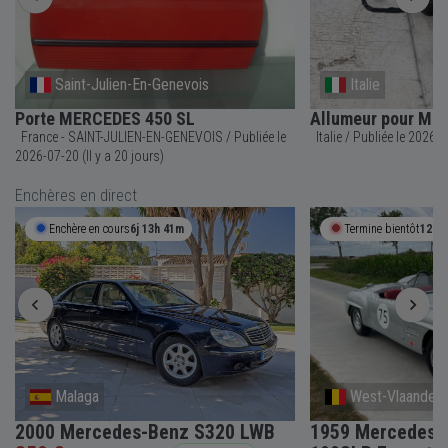
Saint-Julien-En-Genevois
Italie
Porte MERCEDES 450 SL
Allumeur pour Me
France - SAINT-JULIEN-EN-GENEVOIS / Publiée le
Italie / Publié
2026-07-20 (Il y a 20 jours)
Enchères en direct
Enchère en cours
6j 13h 41m
Termine bientôt
12h 
Malaga
West-Vlaander
2000 Mercedes-Benz S320 LWB
1959 Mercedes-