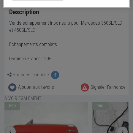
Description
Vends échappement Inox neufs pour Mercedes 350SL/SLC
et 450SL/SLC
Echappements complets.
Livraison France 120€.
Partager l'annonce
Ajouter aux favoris
Signaler l'annonce
À VOIR ÉGALEMENT
PRO
PRO