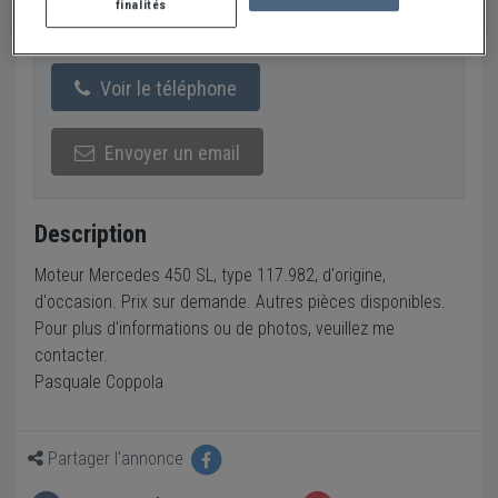
finalités
Italie
Voir le téléphone
Envoyer un email
Description
Moteur Mercedes 450 SL, type 117.982, d'origine,
d'occasion. Prix sur demande. Autres pièces disponibles.
Pour plus d'informations ou de photos, veuillez me
contacter.
Pasquale Coppola
Partager l'annonce