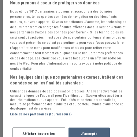
Nous prenons à coeur de protéger vos données
Nous et nos
1017
partenaires stockons et accédons à des données
personnelles, telles que des données de navigation ou des identifiants
uniques, sur votre appareil. Si vous sélectionnez J'accepte, les technologies
de suivi prendront en charge les finalités affichées dans la section « Nous et
nos partenaires traitons des données pour fournir ». Si les technologies de
suivi sont désactivées, il est possible que certains contenus et annonces qui
vous sont présentés ne soient pas pertinents pour vous. Vous pouvez faire
réapparaître ce menu pour modifier vos choix ou pour retirer votre
consentement à tout moment en cliquant sur le lien Gérer mes préférences
en bas de page. Les choix que vous avez fait aurons un effet sur notre ou
nos Site Web. Pour plus d’informations, reportez-vous à notre politique de
confidentialité.
+5
Nos équipes ainsi que nos partenaires externes, traitent des
données selon les finalités suivantes :
Utiliser des données de géolocalisation précises. Analyser activement les
Réf : A782794
Actualisée le : 14/07/2026
caractéristiques de l’appareil pour l’identification. Stocker et/ou accéder à
des informations sur un appareil. Publicités et contenu personnalisés,
Moteur Mercedes 450 SL
mesure de performance des publicités et du contenu, études d’audience et
développement de services.
Liste de nos partenaires (fournisseurs)
Créer une alerte Pièces MERCEDES 45...
Afficher toutes les
J'accepte
Vendeur Particulier