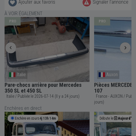
Ajouter aux favoris
Signaler l'annonce
À VOIR ÉGALEMENT
PRO
PRO
Italie
Auxon
Pare-chocs arrière pour Mercedes
Pièces MERCEDES 
350 SL et 450 SL
107
Italie / Publiée le 2026-07-14 (Il y a 24 jours)
France - AUXON / Publiée le 2026-07-19 (Il y a 19
jours)
Enchères en direct
Enchère en cours
4j 13h 14m
Débute le
Aujourd'hui