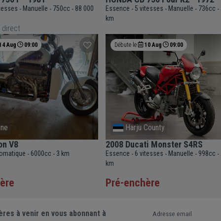
itesses
Manuelle
750cc
88 000
Essence
5 vitesses
Manuelle
736cc
-
-
-
-
-
-
-
km
 direct
14 Aug
09:00
Débute le
10 Aug
09:00
gne
Harju County
on V8
2008 Ducati Monster S4RS
omatique
6000cc
3 km
Essence
6 vitesses
Manuelle
998cc
-
-
-
-
-
-
km
ère
Pré-enchère
ères à venir en vous abonnant à
Adresse email