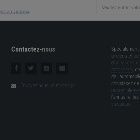
nditions générales
.
Contactez-
nous
Spécialement 
anciens et de 
d'
annonces de
détachées
, d
de l'automobil
choisissez d
Envoyez nous un message
rassemblemen
l'annuaire, l
classique
.