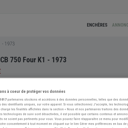
ENCHÈRES
ANNON
 - 1973
CB 750 Four K1 - 1973
€
ons à coeur de protéger vos données
1017
partenaires stockons et accédons à des données personnelles, telles que des donn
 des identifiants uniques, sur votre appareil. Si vous sélectionnez J'accepte, les technolog
 charge les finalités affichées dans la section « Nous et nos partenaires traitons des donn
 les technologies de suivi sont désactivées, il est possible que certains contenus et annon
és ne soient pas pertinents pour vous. Vous pouvez faire réapparaître ce menu pour modif
 votre consentement à tout moment en cliquant sur le lien Gérer mes préférences en bas de