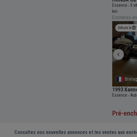
5 000
Essence
5 vitesses
Manuelle
750cc
Essence
5 v
-
-
-
-
-
km
Enchères en
Enchère en cours
5j 12h 55m
Débute le
Epinal
Breta
osition
1953 Citroën Traction Avant
1993 Kann
Essence
3 vitesses
Manuelle
1911cc
49 044
Essence
Aut
-
-
-
-
-
c
39 994
-
km
3 000 €
Pré-ench
Prix actuel •
2 enchères
Consultez nos nouvelles annonces et les ventes aux ench