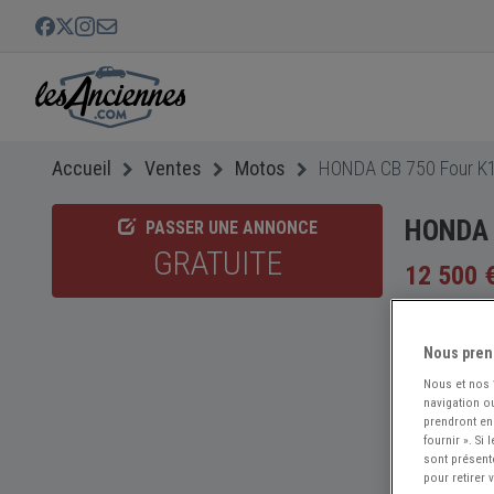
Accueil
Ventes
Motos
HONDA CB 750 Four K1
HONDA 
PASSER UNE ANNONCE
GRATUITE
12 500 
Nous pren
Nous et nos
navigation ou
prendront en
fournir ». Si
sont présent
pour retirer