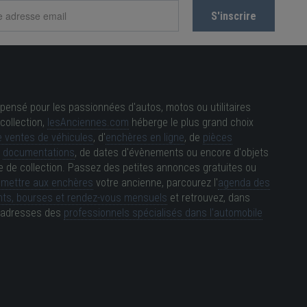
pensé pour les passionnées d'autos, motos ou utilitaires
collection,
lesAnciennes.com
héberge le plus grand choix
 ventes de véhicules
, d'
enchères en ligne
, de
pièces
e
documentations
, de dates d'évènements ou encore d'objets
e de collection. Passez des petites annonces gratuites ou
e
mettre aux enchères
votre ancienne, parcourez l'
agenda des
ts, bourses et rendez-vous mensuels
et retrouvez, dans
es adresses des
professionnels spécialisés dans l'automobile