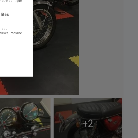
notre politique
lités
l pour
nalisés, mesure
+2