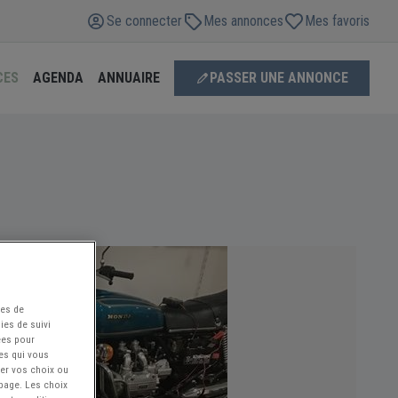
Se connecter
Mes annonces
Mes favoris
CES
AGENDA
ANNUAIRE
PASSER UNE ANNONCE
ées de
ies de suivi
ées pour
ces qui vous
ier vos choix ou
 page. Les choix