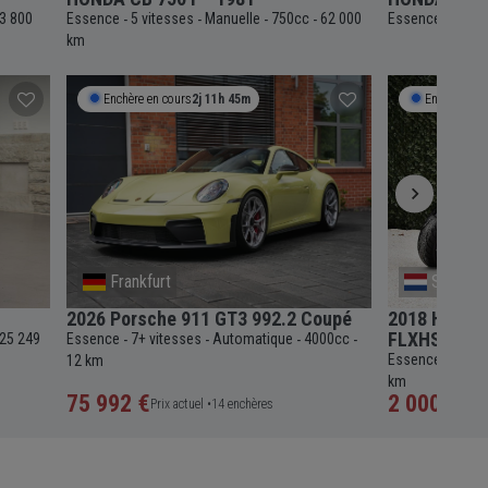
3 800
Essence
5 vitesses
Manuelle
750cc
62 000
Essence
5 vit
-
-
-
-
-
km
Enchère en cours
2j 11h 45m
Enchère en 
Frankfurt
South H
2026 Porsche 911 GT3 992.2 Coupé
2018 Harley
FLXHS Moto
25 249
Essence
7+ vitesses
Automatique
4000cc
-
-
-
-
Essence
6 vit
12 km
-
km
75 992 €
2 000 €
Prix actuel •
14 enchères
Prix a