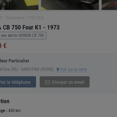
921
Actualisée le : 17/07/2026
 CB 750 Four K1 - 1973
 une alerte HONDA CB 750
0 €
eur Particulier
d'Oise (95) - SAINT-PRIX (95390)
Voir sur la carte
oir le téléphone
Envoyer un email
tion
age :
450 km