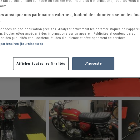
 fait aurons un effet sur notre ou nos Site Web. Pour plus d’informations, reportez-vous à 
alité.
s ainsi que nos partenaires externes, traitent des données selon les fina
:
 données de géolocalisation précises. Analyser activement les caractéristiques de l’apparei
ion. Stocker et/ou accéder à des informations sur un appareil. Publicités et contenu person
ce des publicités et du contenu, études d’audience et développement de services.
 partenaires (fournisseurs)
Afficher toutes les finalités
J'accepte