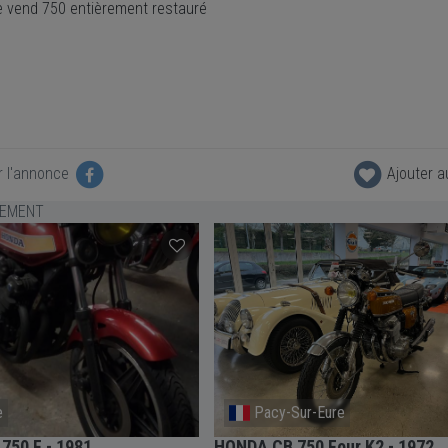
 vend 750 entièrement restauré
r l'annonce
Ajouter a
LEMENT
e
Pacy-Sur-Eure
750 F - 1981
HONDA CB 750 Four K2 - 1972