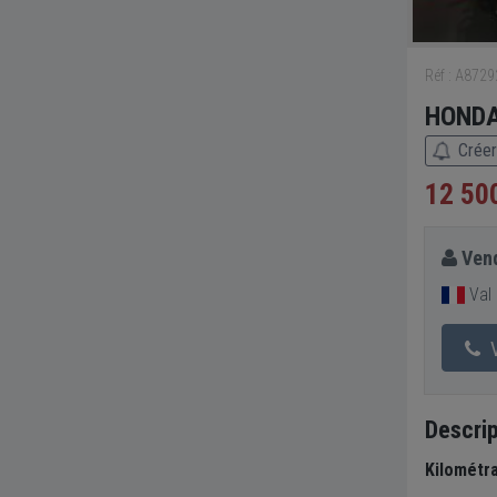
Réf : A872
HONDA
Créer
12 50
Vend
Val 
V
Descrip
Kilométr