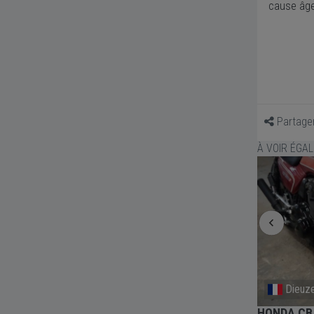
cause âge
Partage
À VOIR ÉGA
Vernosc-Les-Annonay
Dieuz
HONDA CB 750 KZ - 1980
HONDA CB 