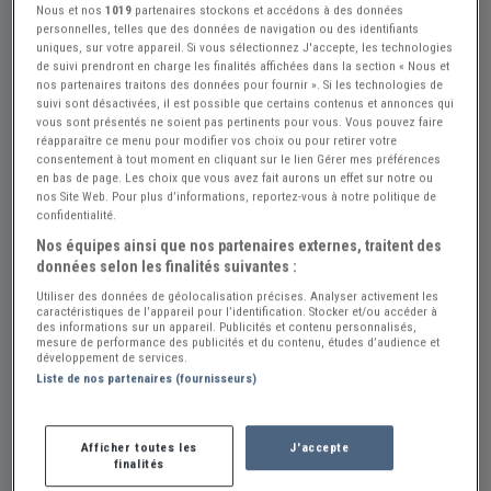
Nous et nos
1019
partenaires stockons et accédons à des données
personnelles, telles que des données de navigation ou des identifiants
uniques, sur votre appareil. Si vous sélectionnez J'accepte, les technologies
de suivi prendront en charge les finalités affichées dans la section « Nous et
nos partenaires traitons des données pour fournir ». Si les technologies de
suivi sont désactivées, il est possible que certains contenus et annonces qui
vous sont présentés ne soient pas pertinents pour vous. Vous pouvez faire
réapparaître ce menu pour modifier vos choix ou pour retirer votre
consentement à tout moment en cliquant sur le lien Gérer mes préférences
en bas de page. Les choix que vous avez fait aurons un effet sur notre ou
Réf : A869730
Actualisée le : 09/07/2026
nos Site Web. Pour plus d’informations, reportez-vous à notre politique de
confidentialité.
JAGUAR Type C - 1984
Nos équipes ainsi que nos partenaires externes, traitent des
Créer une alerte JAGUAR Type C
données selon les finalités suivantes :
135 000 €
Utiliser des données de géolocalisation précises. Analyser activement les
caractéristiques de l’appareil pour l’identification. Stocker et/ou accéder à
des informations sur un appareil. Publicités et contenu personnalisés,
mesure de performance des publicités et du contenu, études d’audience et
développement de services.
Vendeur Particulier
Liste de nos partenaires (fournisseurs)
Vienne (86) - POITIERS (86000)
Voir sur la carte
Afficher toutes les
J'accepte
Envoyer un email
finalités