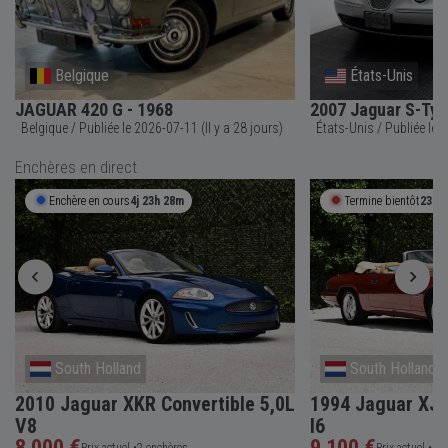
Belgique
États-Unis
JAGUAR 420 G - 1968
2007 Jaguar S-Typ
Belgique / Publiée le 2026-07-11 (Il y a 28 jours)
États-
Enchères en direct
Enchère en cours
4j 23h 28m
Termine bientôt
23h 
South Holland
South Holland
2010 Jaguar XKR Convertible 5,0L
1994 Jaguar XJS
V8
I6
8 000 €
9 100 €
Prix actuel •
2 enchères
Prix actuel •
4 e