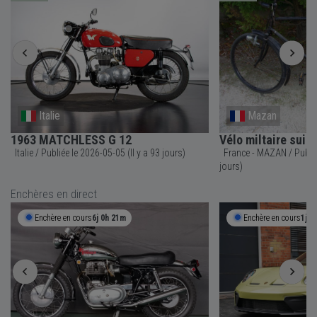
Italie
Mazan
1963 MATCHLESS G 12
Vélo miltaire suis
Italie / Publiée le 2026-05-05 (Il y a 93 jours)
France - MAZAN / Publiée le 2026-07-25 (Il y a 12
jours)
Enchères en direct
Enchère en cours
6j 0h 21m
Enchère en cours
1j 2