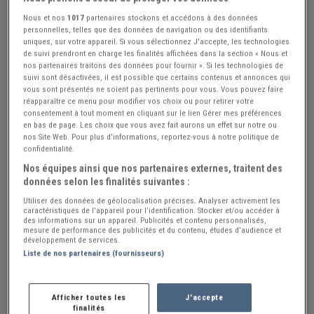
Nous et nos
1017
partenaires stockons et accédons à des données
personnelles, telles que des données de navigation ou des identifiants
uniques, sur votre appareil. Si vous sélectionnez J'accepte, les technologies
de suivi prendront en charge les finalités affichées dans la section « Nous et
nos partenaires traitons des données pour fournir ». Si les technologies de
suivi sont désactivées, il est possible que certains contenus et annonces qui
vous sont présentés ne soient pas pertinents pour vous. Vous pouvez faire
réapparaître ce menu pour modifier vos choix ou pour retirer votre
consentement à tout moment en cliquant sur le lien Gérer mes préférences
Réf : A876308
Actualisée le : 31/07/2026
en bas de page. Les choix que vous avez fait aurons un effet sur notre ou
nos Site Web. Pour plus d’informations, reportez-vous à notre politique de
MATCHLESS G5 - 1960
confidentialité.
Créer une alerte MATCHLESS G5
Nos équipes ainsi que nos partenaires externes, traitent des
données selon les finalités suivantes :
3 800 €
Utiliser des données de géolocalisation précises. Analyser activement les
caractéristiques de l’appareil pour l’identification. Stocker et/ou accéder à
des informations sur un appareil. Publicités et contenu personnalisés,
Vendeur Particulier
mesure de performance des publicités et du contenu, études d’audience et
développement de services.
Liste de nos partenaires (fournisseurs)
Nord (59) - MAIRIEUX (59600)
Voir sur la carte
Voir le téléphone
Afficher toutes les
J'accepte
finalités