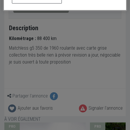
Envoyer un email
Description
Kilométrage :
88 400 km
Matchless g5 350 de 1960 roulante avec carte grise
collection très belle rien à prévoir revision a jour, négociable
je suis ouvert à toute proposition
Partager l'annonce
Ajouter aux favoris
Signaler l'annonce
À VOIR ÉGALEMENT
PRO
PRO