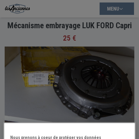
MENU
Mécanisme embrayage LUK FORD Capri
25 €
Nous prenons à coeur de protéger vos données