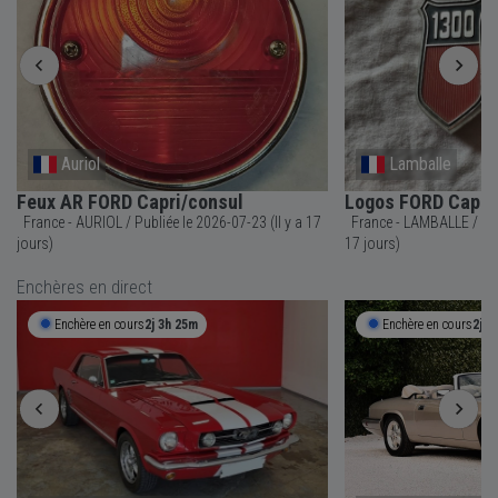
Auriol
Lamballe
Feux AR FORD Capri/consul
Logos FORD Capri/
France - AURIOL / Publiée le 2026-07-23 (Il y a 17
France - LAMBALLE / Publiée le 2026-07-23 (Il y a
jours)
17 jours)
Enchères en direct
Enchère en cours
2j 3h 25m
Enchère en cours
2j 3