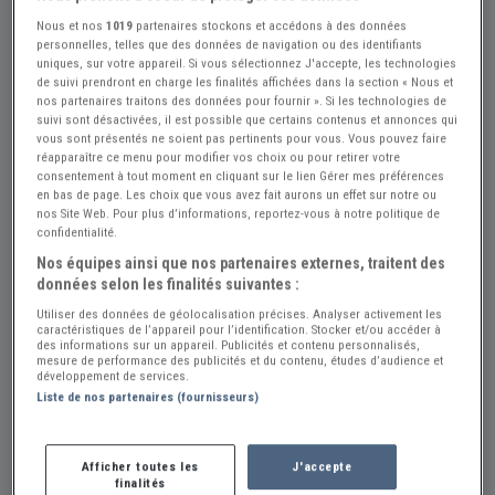
Nous et nos
1019
partenaires stockons et accédons à des données
personnelles, telles que des données de navigation ou des identifiants
uniques, sur votre appareil. Si vous sélectionnez J'accepte, les technologies
de suivi prendront en charge les finalités affichées dans la section « Nous et
nos partenaires traitons des données pour fournir ». Si les technologies de
suivi sont désactivées, il est possible que certains contenus et annonces qui
vous sont présentés ne soient pas pertinents pour vous. Vous pouvez faire
Réf : A430228
Actualisée le : 23/07/2026
réapparaître ce menu pour modifier vos choix ou pour retirer votre
Mécanisme embrayage LUK FORD Capri
consentement à tout moment en cliquant sur le lien Gérer mes préférences
en bas de page. Les choix que vous avez fait aurons un effet sur notre ou
Créer une alerte Pièces FORD Capri
nos Site Web. Pour plus d’informations, reportez-vous à notre politique de
confidentialité.
25 €
Nos équipes ainsi que nos partenaires externes, traitent des
données selon les finalités suivantes :
Utiliser des données de géolocalisation précises. Analyser activement les
SDTC
PRO
caractéristiques de l’appareil pour l’identification. Stocker et/ou accéder à
des informations sur un appareil. Publicités et contenu personnalisés,
Somme (80) - LAFRESGUIMONT-SAINT-MARTIN
mesure de performance des publicités et du contenu, études d’audience et
développement de services.
(80430)
Voir sur la carte
Liste de nos partenaires (fournisseurs)
Voir le téléphone
Afficher toutes les
J'accepte
finalités