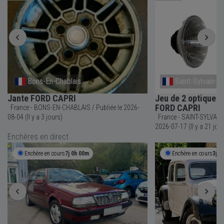
Bons-En-Chablais
Saint-Sylvain-D
Jante FORD CAPRI
Jeu de 2 optiques 
FORD CAPRI
France - BONS-EN-CHABLAIS / Publiée le 2026-
08-04 (Il y a 3 jours)
France - SAINT-SYLVAIN-D\'ANJO
2026-07-17 (Il y a 21 jou
Enchères en direct
Enchère en cours
7j 0h 00m
Enchère en cours
3j 2