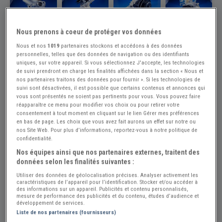
Nous prenons à coeur de protéger vos données
Réf : A282317
Actualisée le : 23/07/2026
Nous et nos
1019
partenaires stockons et accédons à des données
Pompe à eau pour FORD CAPRI MK2
personnelles, telles que des données de navigation ou des identifiants
uniques, sur votre appareil. Si vous sélectionnez J'accepte, les technologies
GRANADA
de suivi prendront en charge les finalités affichées dans la section « Nous et
nos partenaires traitons des données pour fournir ». Si les technologies de
Créer une alerte Pièces FORD Capri
suivi sont désactivées, il est possible que certains contenus et annonces qui
vous sont présentés ne soient pas pertinents pour vous. Vous pouvez faire
49 €
réapparaître ce menu pour modifier vos choix ou pour retirer votre
consentement à tout moment en cliquant sur le lien Gérer mes préférences
en bas de page. Les choix que vous avez fait aurons un effet sur notre ou
nos Site Web. Pour plus d’informations, reportez-vous à notre politique de
Auto Passion Rénovation
PRO
confidentialité.
Hérault (34) - NISSAN-LEZ-ENSERUNE (34440)
Nos équipes ainsi que nos partenaires externes, traitent des
données selon les finalités suivantes :
Voir sur la carte
Utiliser des données de géolocalisation précises. Analyser activement les
caractéristiques de l’appareil pour l’identification. Stocker et/ou accéder à
Voir le téléphone
des informations sur un appareil. Publicités et contenu personnalisés,
mesure de performance des publicités et du contenu, études d’audience et
développement de services.
Liste de nos partenaires (fournisseurs)
Envoyer un email