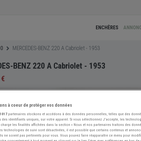
ENCHÈRES
ANNON
20
MERCEDES-BENZ 220 A Cabriolet - 1953
S-BENZ 220 A Cabriolet - 1953
 €
ons à coeur de protéger vos données
1017
partenaires stockons et accédons à des données personnelles, telles que des donn
 des identifiants uniques, sur votre appareil. Si vous sélectionnez J'accepte, les technolog
 charge les finalités affichées dans la section « Nous et nos partenaires traitons des donn
 les technologies de suivi sont désactivées, il est possible que certains contenus et annon
és ne soient pas pertinents pour vous. Vous pouvez faire réapparaître ce menu pour modif
 votre consentement à tout moment en cliquant sur le lien Gérer mes préférences en bas de