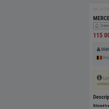
Réf : A777
MERCE
Créer
115 0
Oldt
Bel
Cett
similai
Descrip
Kilométr