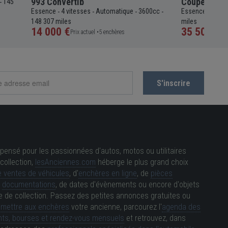
993 Convertib
Coupé
145
-
Essence
4 vitesses
Automatique
3600cc
Essence
5 vit
-
-
-
-
-
148 307 miles
miles
14 000 €
35 505 €
Prix actuel •
5 enchères
Pri
pensé pour les passionnées d'autos, motos ou utilitaires
collection,
lesAnciennes.com
héberge le plus grand choix
 ventes de véhicules
, d'
enchères en ligne
, de
pièces
e
documentations
, de dates d'évènements ou encore d'objets
e de collection. Passez des petites annonces gratuites ou
e
mettre aux enchères
votre ancienne, parcourez l'
agenda des
ts, bourses et rendez-vous mensuels
et retrouvez, dans