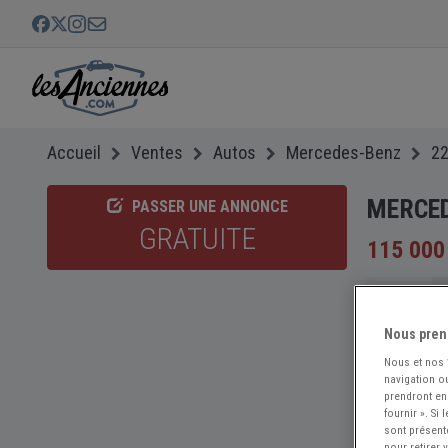
Accueil
Ventes
Autos
Mercedes-Benz
2
MERCEDE
PASSER UNE ANNONCE
GRATUITE
115 000
Nous pren
Nous et nos
navigation ou
prendront en
fournir ». Si
sont présent
pour retirer