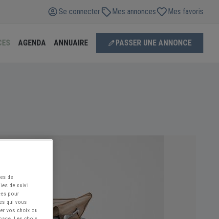
Se connecter
Mes annonces
Mes favoris
CES
AGENDA
ANNUAIRE
PASSER UNE ANNONCE
ées de
ies de suivi
ées pour
ces qui vous
ier vos choix ou
 page. Les choix