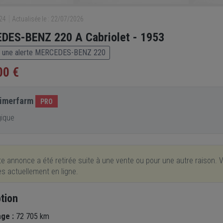
924
Actualisée le : 22/07/2026
DES-BENZ 220 A Cabriolet - 1953
 une alerte MERCEDES-BENZ 220
00 €
imerfarm
PRO
gique
e annonce a été retirée suite à une vente ou pour une autre raison. V
res actuellement en ligne.
tion
age :
72 705 km