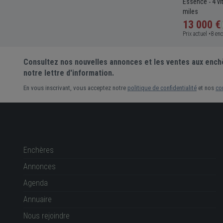
4000cc
Essence
5 vitesses
Manuelle
2500cc
161
Essence
4 v
-
-
-
-
-
-
000 km
miles
13 000 €
7 000 €
Prix actuel •
11 enchères
Prix actuel •
8 en
Consultez nos nouvelles annonces et les ventes aux ench
notre lettre d'information.
En vous inscrivant, vous acceptez notre
politique de confidentialité
et nos
co
Enchères
Annonces
Agenda
Annuaire
Nous rejoindre