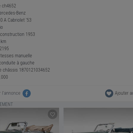
e ch4652
ercedes-Benz
0 A Cabriolet '53
io
construction 1953
 km
 2195
vitesses manuelle
conduite à gauche
e châssis 1870121034652
5.000
r l'annonce
Ajouter a
LEMENT