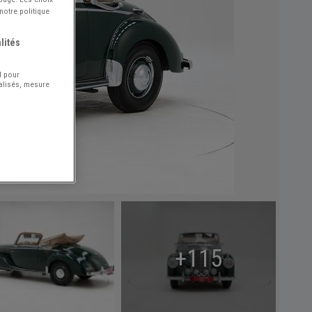
notre politique
lités
l pour
nalisés, mesure
+115