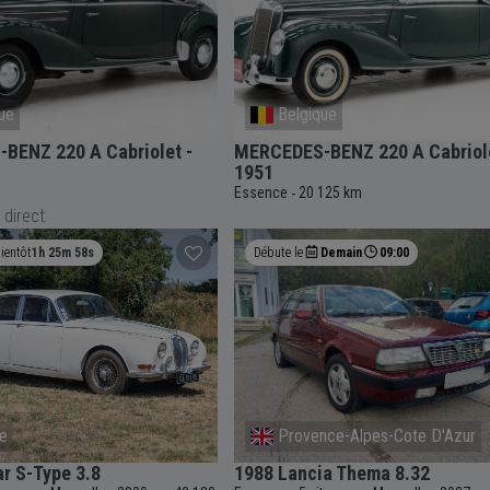
ue
Belgique
BENZ 220 A Cabriolet -
MERCEDES-BENZ 220 A Cabriole
1951
Essence
20 125 km
-
 direct
ientôt
1h 25m 58s
Débute le
Demain
09:00
de
Provence-Alpes-Cote D'Azur
r S-Type 3.8
1988 Lancia Thema 8.32