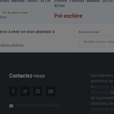
itesses
Manuelle
3800cc
42 138
Essence
5 vitesses
Manuelle
2927cc
-
-
-
-
-
-
837 km
Prix de réserve réduit
Pré-enchère
chères
ères à venir en vous abonnant à
Adresse email
nditions générales
.
Contactez-
nous
Spécialement 
anciens et de 
d'
annonces de
détachées
, d
de l'automobil
choisissez d
Envoyez nous un message
rassemblemen