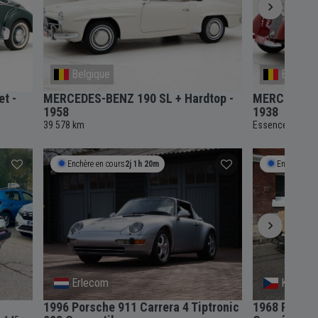
Belgique
Belgiqu
t -
MERCEDES-BENZ 190 SL + Hardtop -
MERCEDES-B
1958
1938
39 578 km
Essence
189 
-
Enchère en cours
2j 1h 20m
Enchère en 
Erlecom
Kromeri
1996 Porsche 911 Carrera 4 Tiptronic
1968 Porsch