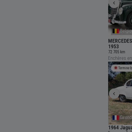
Belgique
Belgiq
er -
MERCEDES-BENZ 190 SLR - 1962
MERCEDES-
1953
Essence
77 821 km
-
72 705 km
Enchères en
Enchère en cours
2j 1h 40m
Termine b
International
Giron
Coupé
1988 Porsche 944 Coupé
1964 Jagua