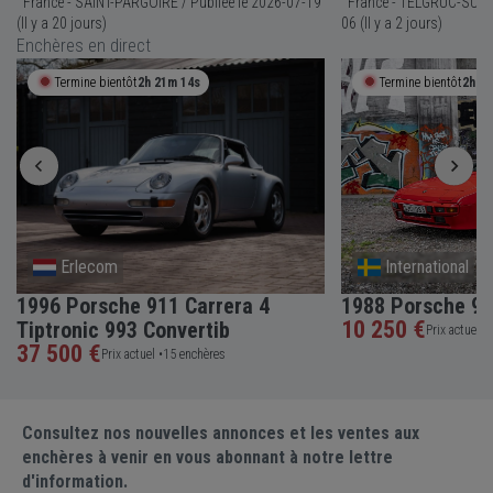
France - SAINT-PARGOIRE / Publiée le 2026-07-19
France - TELGRUC-SUR-MER / Publiée le 
(Il y a 20 jours)
06 (Il y a 2 jours)
Enchères en direct
Termine bientôt
2h 21m 14s
Termine bientôt
2h 4
Erlecom
International
1996 Porsche 911 Carrera 4
1988 Porsche 9
10 250 €
Tiptronic 993 Convertib
Prix actuel •
37 500 €
Prix actuel •
15 enchères
Consultez nos nouvelles annonces et les ventes aux
enchères à venir en vous abonnant à notre lettre
d'information.