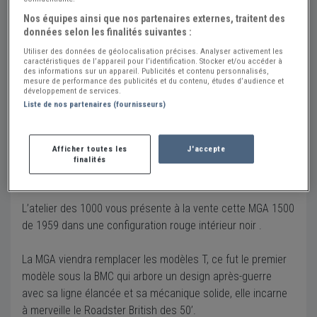
Eure (27) - GLOS-SUR-RISLE (27290)
Nos équipes ainsi que nos partenaires externes, traitent des
Voir sur la carte
données selon les finalités suivantes :
Utiliser des données de géolocalisation précises. Analyser activement les
caractéristiques de l’appareil pour l’identification. Stocker et/ou accéder à
Voir le téléphone
des informations sur un appareil. Publicités et contenu personnalisés,
mesure de performance des publicités et du contenu, études d’audience et
développement de services.
Liste de nos partenaires (fournisseurs)
Envoyer un email
Afficher toutes les
J'accepte
Description
finalités
Kilométrage :
75 000 km
L’atelier des 1000 vous présente à la vente cette MGA 1500
de 1959 dans une configuration rouge intérieur noir .
La MGA viendra remplacer les modèles T, ce fut le premier
modèle sous la BMC qui arbore un design après-guerre
avec sa ligne élancée et sa mécanique solide, elle incarne
à merveille le Roadster British des 50’.