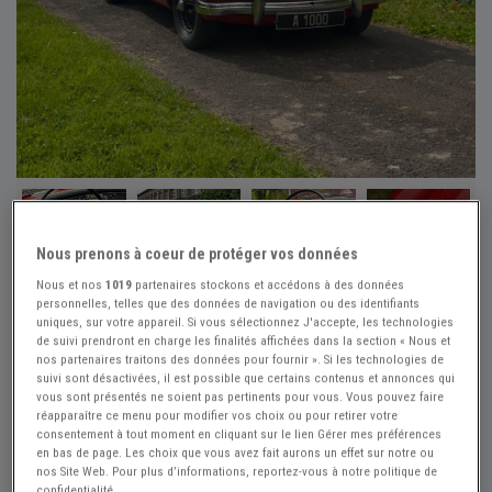
+23
Nous prenons à coeur de protéger vos données
Nous et nos
1019
partenaires stockons et accédons à des données
Réf : A807033
Actualisée le : 02/08/2026
personnelles, telles que des données de navigation ou des identifiants
uniques, sur votre appareil. Si vous sélectionnez J'accepte, les technologies
MG MGA 1500 - 1959
de suivi prendront en charge les finalités affichées dans la section « Nous et
nos partenaires traitons des données pour fournir ». Si les technologies de
Créer une alerte MG MGA
suivi sont désactivées, il est possible que certains contenus et annonces qui
vous sont présentés ne soient pas pertinents pour vous. Vous pouvez faire
23 990 €
réapparaître ce menu pour modifier vos choix ou pour retirer votre
consentement à tout moment en cliquant sur le lien Gérer mes préférences
en bas de page. Les choix que vous avez fait aurons un effet sur notre ou
nos Site Web. Pour plus d’informations, reportez-vous à notre politique de
Atelier des 1000
PRO
confidentialité.