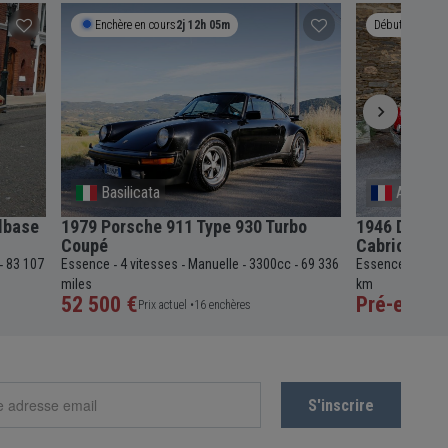
Enchère en cours
2j 12h 05m
Débute le
18
Basilicata
Argenta
lbase
1979 Porsche 911 Type 930 Turbo
1946 Delaha
Coupé
Cabriolet
83 107
Essence
4 vitesses
Manuelle
3300cc
69 336
Essence
4 vit
-
-
-
-
-
-
miles
km
52 500 €
Pré-enchè
Prix actuel •
16 enchères