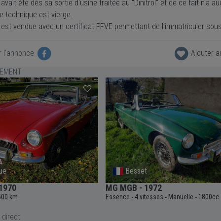
 avait été dès sa sortie d'usine traitée au "Dinitrol" et de ce fait n'a 
e technique est vierge.
 est vendue avec un certificat FFVE permettant de l'immatriculer sous
r l'annonce
Ajouter a
LEMENT
ue
Besset
1970
MG MGB - 1972
500 km
Essence
4 vitesses
Manuelle
1800cc
-
-
-
 direct