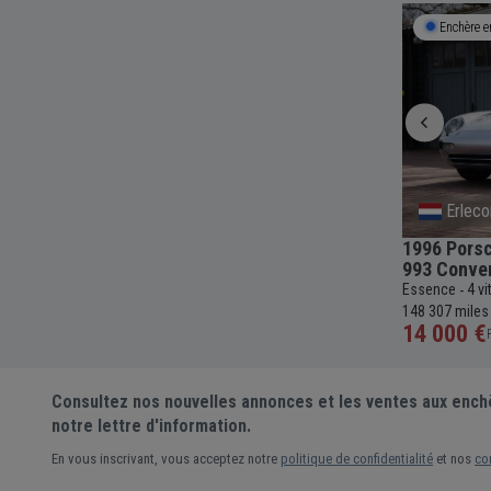
Débute le
11 Aug
09:00
Enchère e
West-Vlaanderen
Erlec
1974 MG MGB Roadster
1996 Porsc
993 Conver
c
49 044
Essence
4 vitesses
Manuelle
1800cc
61 815
-
-
-
-
-
Essence
4 v
km
-
148 307 miles
Pré-enchère
14 000 €
Consultez nos nouvelles annonces et les ventes aux ench
notre lettre d'information.
En vous inscrivant, vous acceptez notre
politique de confidentialité
et nos
co