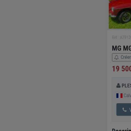
Réf : A791
MG MGB
Créer
19 50
PLE
Cal
V