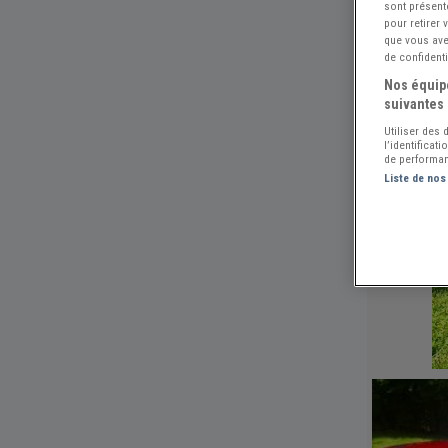
sont présent
pour retirer
que vous avez
de confidenti
Nos équipe
suivantes 
Utiliser des
l’identificat
de performan
Liste de nos