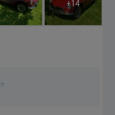
+14
rte