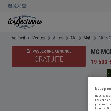
Accueil
Ventes
Autos
Mg
Mgb
MG MGB
MG MGB 
PASSER UNE ANNONCE
GRATUITE
19 500 
Nous pren
Nous et nos
navigation ou
prendront en
fournir ». Si