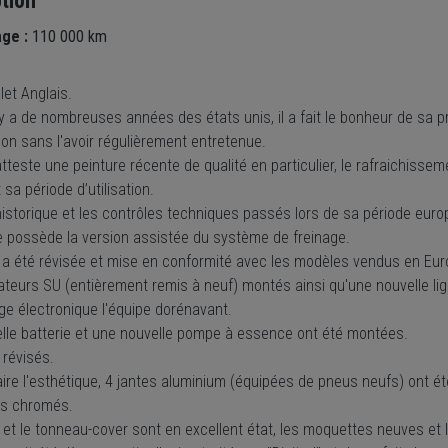
tion
age :
110 000 km
olet Anglais.
 y a de nombreuses années des états unis, il a fait le bonheur de sa p
on sans l'avoir régulièrement entretenue.
teste une peinture récente de qualité en particulier, le rafraichisseme
sa période d’utilisation.
istorique et les contrôles techniques passés lors de sa période europ
 possède la version assistée du système de freinage.
e a été révisée et mise en conformité avec les modèles vendus en Eur
ateurs SU (entièrement remis à neuf) montés ainsi qu'une nouvelle l
ge électronique l'équipe dorénavant.
lle batterie et une nouvelle pompe à essence ont été montées.
 révisés.
ire l'esthétique, 4 jantes aluminium (équipées de pneus neufs) ont ét
cs chromés.
et le tonneau-cover sont en excellent état, les moquettes neuves et l