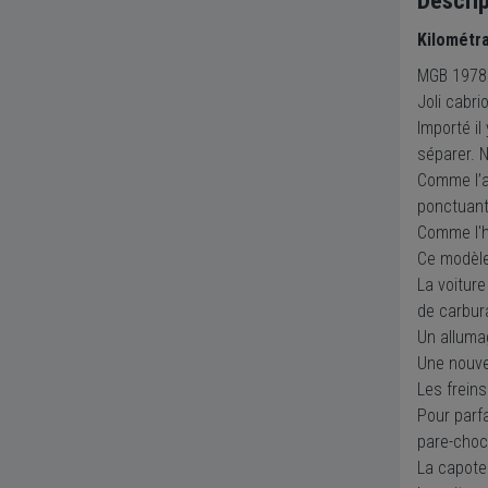
Descrip
Kilométr
MGB 1978
Joli cabri
Importé il
séparer. N
Comme l’at
ponctuant 
Comme l'h
Ce modèle
La voitur
de carbur
Un alluma
Une nouve
Les freins
Pour parfa
pare-cho
La capote 