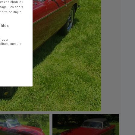
ier vos choix ou
 page. Les choix
notre politique
lités
l pour
nalisés, mesure