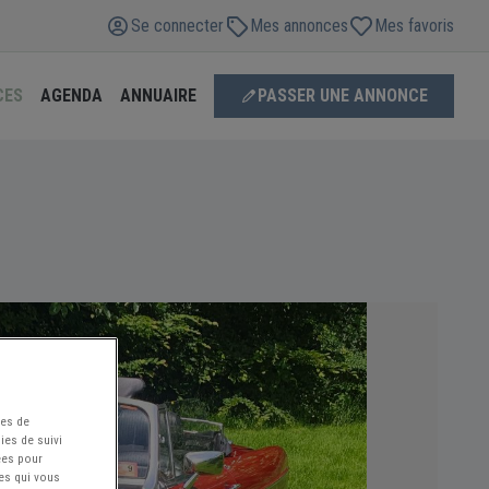
Se connecter
Mes annonces
Mes favoris
CES
AGENDA
ANNUAIRE
PASSER UNE ANNONCE
ées de
ies de suivi
ées pour
ces qui vous