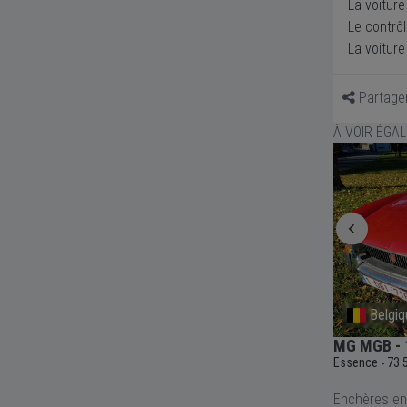
La voiture
Le contrôl
La voiture
Partage
À VOIR ÉGA
Champniers-et-Reilhac
Belgiq
MG MGB - 1976
MG MGB - 
Essence
4 vitesses
Manuelle
1798cc
Essence
73 
-
-
-
-
Enchères en