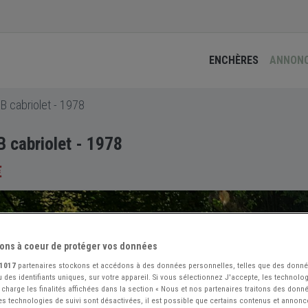
ENCHÈRES
ANNON
 cabriolet - 1978
cabriolet - 1978
€
ons à coeur de protéger vos données
1017
partenaires stockons et accédons à des données personnelles, telles que des donn
 des identifiants uniques, sur votre appareil. Si vous sélectionnez J'accepte, les technolog
 charge les finalités affichées dans la section « Nous et nos partenaires traitons des donn
 les technologies de suivi sont désactivées, il est possible que certains contenus et annon