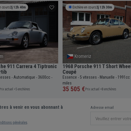
n cours
2j 12h 40m
Enchère en cours
2j 12h 30m
om
Kromeriz
he 911 Carrera 4 Tiptronic
1968 Porsche 911 T Short Whee
tib
Coupé
itesses
Automatique
3600cc
Essence
5 vitesses
Manuelle
1991cc
-
-
-
-
-
-
miles
35 505 €
Prix actuel •
5 enchères
Prix actuel •
8 enchères
ères à venir en vous abonnant à
Adresse email
nditions générales
.