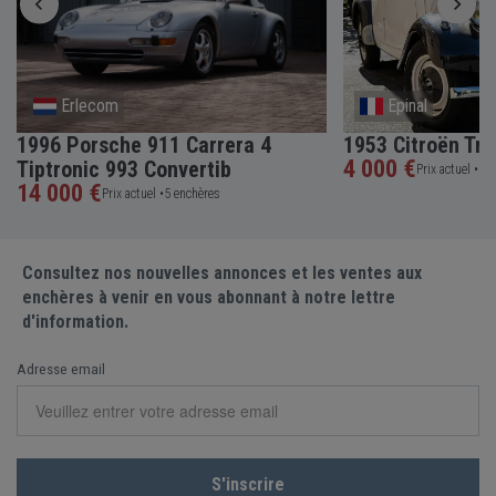
Erlecom
Epinal
1996 Porsche 911 Carrera 4
1953 Citroën Tra
4 000 €
Tiptronic 993 Convertib
Prix actuel •
5 e
14 000 €
Prix actuel •
5 enchères
Consultez nos nouvelles annonces et les ventes aux
enchères à venir en vous abonnant à notre lettre
d'information.
Adresse email