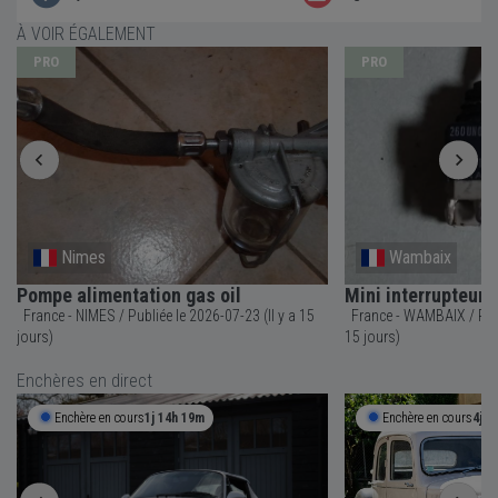
À VOIR ÉGALEMENT
PRO
PRO
Nimes
Wambaix
Pompe alimentation gas oil
Mini interrupteur
France - NIMES / Publiée le 2026-07-23 (Il y a 15
France - WAMBAIX / Publiée le 2026-07-23 (Il y a
jours)
15 jours)
Enchères en direct
Enchère en cours
1j 14h 19m
Enchère en cours
4j 1