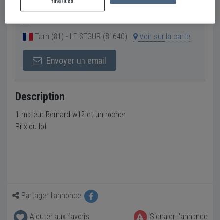
finalités
Vendeur Particulier
Tarn (81) - LE SEGUR (81640)
Voir sur la carte
Envoyer un email
Description
1 moteur Bernard w12 et un rocher
Prix du lot
Partager l'annonce
Ajouter aux favoris
Signaler l'annonce