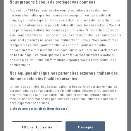
Nous prenons à coeur de protéger vos données
Nous et nos
1017
partenaires stockons et accédons à des données
personnelles, telles que des données de navigation ou des identifiants
uniques, sur votre appareil. Si vous sélectionnez J'accepte, les technologies
de suivi prendront en charge les finalités affichées dans la section « Nous et
nos partenaires traitons des données pour fournir ». Si les technologies de
suivi sont désactivées, il est possible que certains contenus et annonces qui
vous sont présentés ne soient pas pertinents pour vous. Vous pouvez faire
réapparaître ce menu pour modifier vos choix ou pour retirer votre
consentement à tout moment en cliquant sur le lien Gérer mes préférences
en bas de page. Les choix que vous avez fait aurons un effet sur notre ou
nos Site Web. Pour plus d’informations, reportez-vous à notre politique de
confidentialité.
Nos équipes ainsi que nos partenaires externes, traitent des
données selon les finalités suivantes :
+4
Utiliser des données de géolocalisation précises. Analyser activement les
caractéristiques de l’appareil pour l’identification. Stocker et/ou accéder à
des informations sur un appareil. Publicités et contenu personnalisés,
mesure de performance des publicités et du contenu, études d’audience et
Réf : A664246
Actualisée le : 12/07/2026
développement de services.
Liste de nos partenaires (fournisseurs)
Moteur BERNARD et ROCHET
120 €
Afficher toutes les
J'accepte