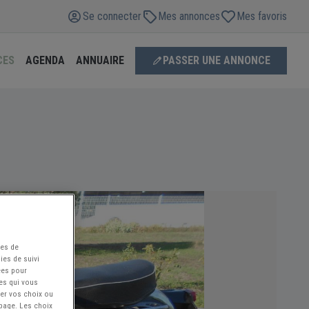
Se connecter
Mes annonces
Mes favoris
CES
AGENDA
ANNUAIRE
PASSER UNE ANNONCE
ées de
ies de suivi
ées pour
ces qui vous
ier vos choix ou
 page. Les choix