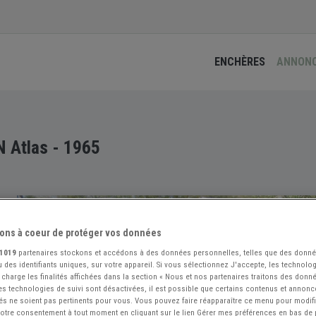
ENCHÈRES
ANNON
 Atlas - 1965
ons à coeur de protéger vos données
1019
partenaires stockons et accédons à des données personnelles, telles que des donn
 des identifiants uniques, sur votre appareil. Si vous sélectionnez J'accepte, les technolog
 charge les finalités affichées dans la section « Nous et nos partenaires traitons des donn
 les technologies de suivi sont désactivées, il est possible que certains contenus et annon
és ne soient pas pertinents pour vous. Vous pouvez faire réapparaître ce menu pour modif
 votre consentement à tout moment en cliquant sur le lien Gérer mes préférences en bas de