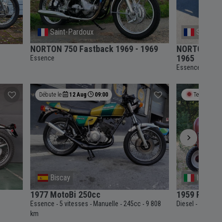
Saint-Pardoux
Saix
NORTON 750 Fastback 1969 - 1969
NORTON Atl
1965
Essence
Essence
4 vit
-
Débute le
12 Aug
09:00
Termine bie
Biscay
Internat
1977 MotoBi 250cc
1959 Porsch
Essence
5 vitesses
Manuelle
245cc
9 808
Diesel
6 vitess
-
-
-
-
-
km