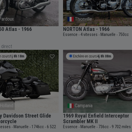
Pardoux
Thionville
0 Atlas - 1966
NORTON Atlas - 1966
Essence
4 vitesses
Manuelle
750cc
-
-
-
 direct
n cours
1j 8h 18m
Enchère en cours
4j 8h 08m
Holland
Campania
y Davidson Street Glide
1969 Royal Enfield Interceptor
orcycle
Scrambler MK II
itesses
Manuelle
1746cc
6 522
Essence
Manuelle
736cc
9 702 miles
-
-
-
-
-
-