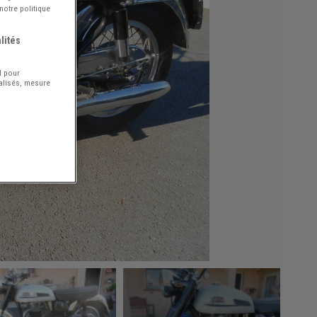
notre politique
lités
l pour
nalisés, mesure