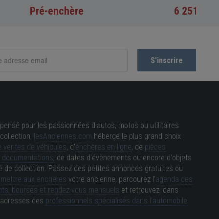
Pré-enchère
6 251 €
Prix a
pensé pour les passionnées d'autos, motos ou utilitaires
collection,
lesAnciennes.com
héberge le plus grand choix
 ventes de véhicules
, d'
enchères en ligne
, de
pièces
e
documentations
, de dates d'évènements ou encore d'objets
e de collection. Passez des petites annonces gratuites ou
e
mettre aux enchères
votre ancienne, parcourez l'
agenda des
ts, bourses et rendez-vous mensuels
et retrouvez, dans
es adresses des
professionnels spécialisés dans l'automobile