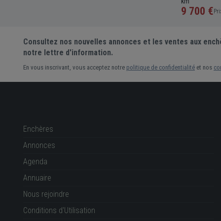
km
1 000 €
9 700 €
Prix actuel •
1 enchère
Pri
Consultez nos nouvelles annonces et les ventes aux ench
notre lettre d'information.
En vous inscrivant, vous acceptez notre
politique de confidentialité
et nos
co
Enchères
Annonces
Agenda
Annuaire
Nous rejoindre
Conditions d'Utilisation