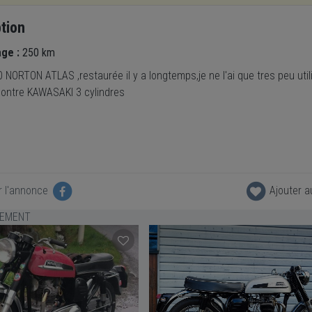
tion
age :
250 km
NORTON ATLAS ,restaurée il y a longtemps,je ne l'ai que tres peu util
contre KAWASAKI 3 cylindres
r l'annonce
Ajouter a
LEMENT