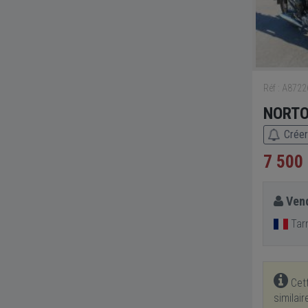
Réf : A872
NORTO
Créer
7 500
Vend
Tarn
Cett
similai