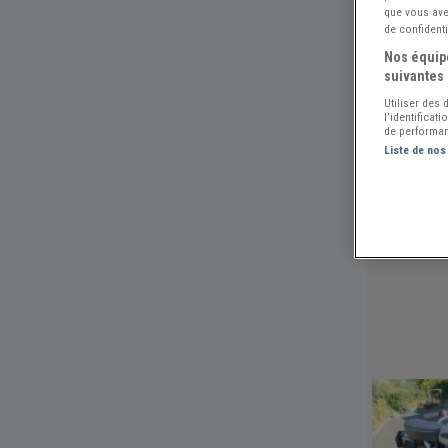
que vous avez
de confidenti
Nos équipe
suivantes 
Utiliser des
l’identificat
de performan
Liste de nos