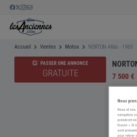
Accueil
Ventes
Motos
NORTON Atlas - 1965
NORTON
PASSER UNE ANNONCE
GRATUITE
7 500 €
Nous pren
Nous et nos
navigation ou
prendront en
fournir ». Si
sont présent
pour retirer