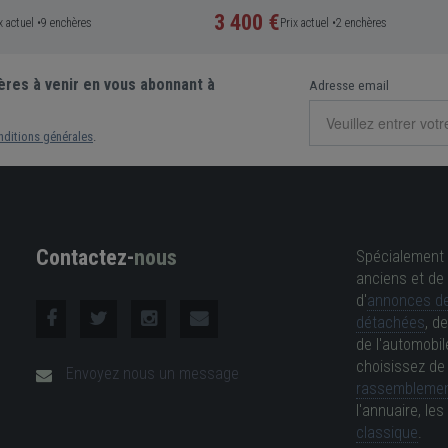
3 400 €
x actuel •
9 enchères
Prix actuel •
2 enchères
ères à venir en vous abonnant à
Adresse email
nditions générales
.
Contactez-
nous
Spécialement 
anciens et de 
d'
annonces de
détachées
, d
de l'automobil
choisissez d
Envoyez nous un message
rassemblemen
l'annuaire, l
classique
.