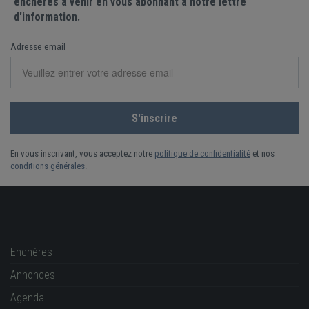
enchères à venir en vous abonnant à notre lettre
d'information.
Adresse email
En vous inscrivant, vous acceptez notre
politique de confidentialité
et nos
conditions générales
.
Enchères
Annonces
Agenda