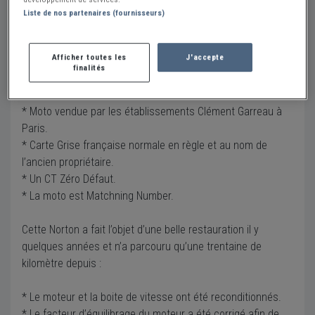
Liste de nos partenaires (fournisseurs)
Description
Norton 750 Atlas
Afficher toutes les
J'accepte
finalités
* Moto Française (il ne s'agit pas d'un import USA ou UK)
mise en circulation en mai 1966.
* Moto vendue par les établissements Clément Garreau à
Paris.
* Carte Grise française normale en règle et au nom de
l’ancien propriétaire.
* Un CT Zéro Défaut.
* La moto est Matchning Number.
Cette Norton a fait l’objet d’une belle restauration il y
quelques années et n’a parcouru qu’une trentaine de
kilomètre depuis :
* Le moteur et la boite de vitesse ont été reconditionnés.
* Le facteur d’équilibrage du moteur a été corrigé afin de