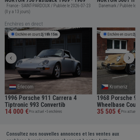
France - SAINT-PARDOUX / Publiée le 2026-07-23
Danema
(Il y a 13 jours)
Enchères en direct
Enchère en cours
2j 18h 15m
Enchère en cours
2j 1
Erlecom
Kromeriz
1996 Porsche 911 Carrera 4
1968 Porsche 91
Tiptronic 993 Convertib
Wheelbase Coup
14 000 €
35 505 €
Prix actuel •
5 enchères
Prix actuel •
Consultez nos nouvelles annonces et les ventes aux