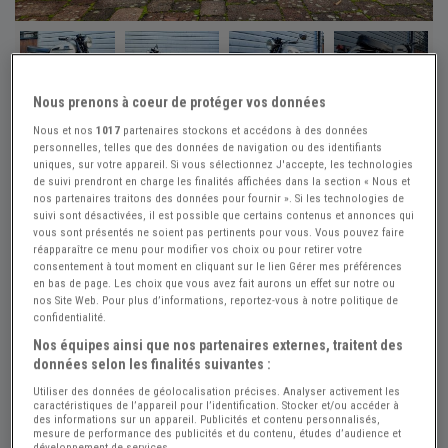
+2
Nous prenons à coeur de protéger vos données
Nous et nos
1017
partenaires stockons et accédons à des données
Réf : A884054
Publiée le : 08/07/2026
personnelles, telles que des données de navigation ou des identifiants
NORTON Atlas - 1966
uniques, sur votre appareil. Si vous sélectionnez J'accepte, les technologies
de suivi prendront en charge les finalités affichées dans la section « Nous et
Créer une alerte NORTON Atlas
nos partenaires traitons des données pour fournir ». Si les technologies de
suivi sont désactivées, il est possible que certains contenus et annonces qui
9 500 €
vous sont présentés ne soient pas pertinents pour vous. Vous pouvez faire
réapparaître ce menu pour modifier vos choix ou pour retirer votre
consentement à tout moment en cliquant sur le lien Gérer mes préférences
en bas de page. Les choix que vous avez fait aurons un effet sur notre ou
Vendeur Particulier
nos Site Web. Pour plus d’informations, reportez-vous à notre politique de
confidentialité.
Moselle (57) - THIONVILLE (57100)
Nos équipes ainsi que nos partenaires externes, traitent des
Voir sur la carte
données selon les finalités suivantes :
Utiliser des données de géolocalisation précises. Analyser activement les
Envoyer un email
caractéristiques de l’appareil pour l’identification. Stocker et/ou accéder à
des informations sur un appareil. Publicités et contenu personnalisés,
mesure de performance des publicités et du contenu, études d’audience et
développement de services.