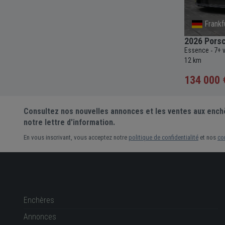
Provence-Alpes-Cote D'Azur
Frankf
W121
1988 Lancia Thema 8.32
2026 Pors
Essence
5 vitesses
Manuelle
2927cc
145
Essence
7+ 
-
-
-
-
-
c
68 855
-
837 km
12 km
5 000 €
134 000 
Prix actuel •
2 enchères
Consultez nos nouvelles annonces et les ventes aux ench
notre lettre d'information.
En vous inscrivant, vous acceptez notre
politique de confidentialité
et nos
co
Enchères
Annonces