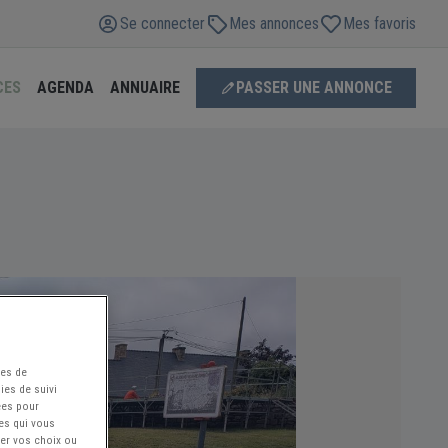
Se connecter
Mes annonces
Mes favoris
CES
AGENDA
ANNUAIRE
PASSER UNE ANNONCE
ées de
ies de suivi
ées pour
ces qui vous
ier vos choix ou