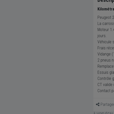
Kilométr
Peugeot 20
La carros
Moteur 1.
jours.
Véhicule s
Frais réce
Vidange (
2 pneus n
Remplacem
Essuis gl
Contrôle g
CT valide
Contact p
Partage