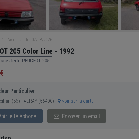
994
Actualisée le : 07/08/2026
T 205 Color Line - 1992
 une alerte PEUGEOT 205
 €
eur Particulier
ihan (56) - AURAY (56400)
Voir sur la carte
oir le téléphone
Envoyer un email
tion