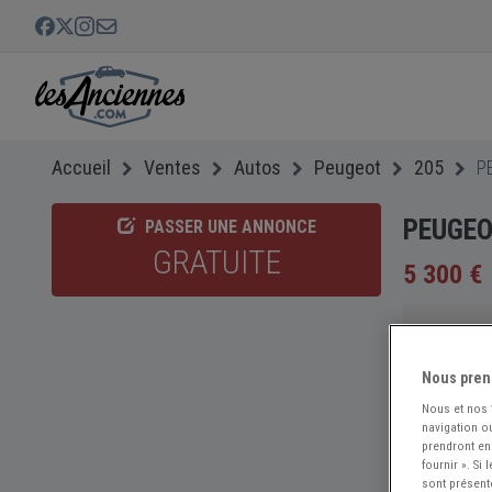
Accueil
Ventes
Autos
Peugeot
205
P
PEUGEOT
PASSER UNE ANNONCE
GRATUITE
5 300 €
Nous pren
Nous et nos
navigation ou
prendront en
fournir ». Si
sont présent