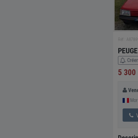
Réf : A878
PEUGEO
Créer
5 300
Vend
Morb
V
Descrip