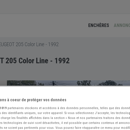
ENCHÈRES
ANNON
EUGEOT 205 Color Line - 1992
 205 Color Line - 1992
ons à coeur de protéger vos données
1019
partenaires stockons et accédons à des données personnelles, telles que des donn
 des identifiants uniques, sur votre appareil. Si vous sélectionnez J'accepte, les technolog
 charge les finalités affichées dans la section « Nous et nos partenaires traitons des donn
 les technologies de suivi sont désactivées, il est possible que certains contenus et annon
és ne soient pas pertinents pour vous. Vous pouvez faire réapparaître ce menu pour modif