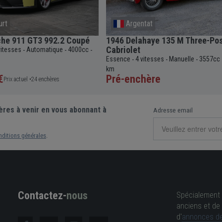
urt
Argentat
che 911 GT3 992.2 Coupé
1946 Delahaye 135 M Three-Pos
Cabriolet
vitesses
Automatique
4000cc
-
-
-
Essence
4 vitesses
Manuelle
3557cc
-
-
-
km
€
Pré-enchère
Prix actuel •
24 enchères
ères à venir en vous abonnant à
Adresse email
nditions générales
.
Contactez-
nous
Spécialement 
anciens et de 
d'
annonces de