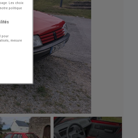
 page. Les choix
notre politique
lités
l pour
nalisés, mesure