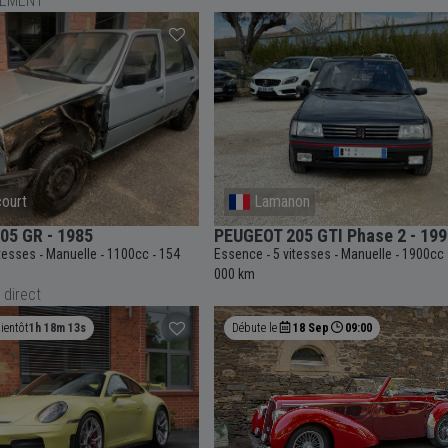
LEMENT
court
Lamanon
05 GR - 1985
PEUGEOT 205 GTI Phase 2 - 199
itesses
Manuelle
1100cc
154
Essence
5 vitesses
Manuelle
1900cc
-
-
-
-
-
-
000 km
 direct
ientôt
1h 18m 12s
Débute le
18 Sep
09:00