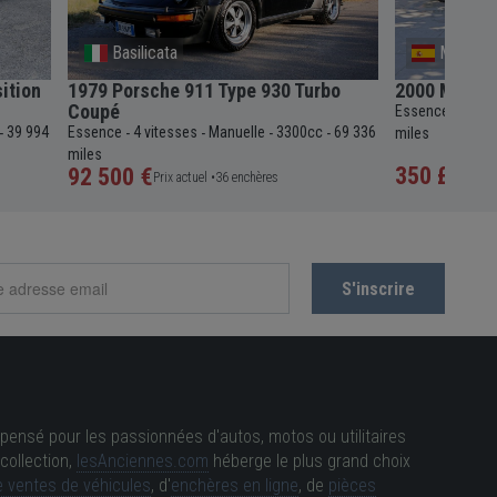
Basilicata
Malaga
ition
1979 Porsche 911 Type 930 Turbo
2000 Merce
Coupé
Essence
4 vit
-
39 994
Essence
4 vitesses
Manuelle
3300cc
69 336
-
-
-
-
-
miles
miles
350 £
92 500 €
Sans 
Prix actuel •
36 enchères
pensé pour les passionnées d'autos, motos ou utilitaires
collection,
lesAnciennes.com
héberge le plus grand choix
 ventes de véhicules
, d'
enchères en ligne
, de
pièces