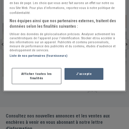
en bas de page. Les choix que vous avez fait aurons un effet sur notre ou
nos Site Web. Pour plus d’informations, reportez-vous à notre politique de
À VOIR ÉGALEMENT
confidentialité.
PRO
PRO
Nos équipes ainsi que nos partenaires externes, traitent des
données selon les finalités suivantes :
Utiliser des données de géolocalisation précises. Analyser activement les
caractéristiques de l’appareil pour l’identification. Stocker et/ou accéder à
des informations sur un appareil. Publicités et contenu personnalisés,
mesure de performance des publicités et du contenu, études d’audience et
développement de services.
Liste de nos partenaires (fournisseurs)
Portugal
Nantes
Afficher toutes les
J'accepte
finalités
MERCEDES 230 SL Pagode - 1965
MERCEDES 230 SL 
Portugal / Publiée le 2026-07-16 (Il y a 22 jours)
France - NANTES / Publiée le 2026-07-16 (Il y a 22
jours)
Consultez nos nouvelles annonces et les ventes aux
enchères à venir en vous abonnant à notre lettre
d'information.