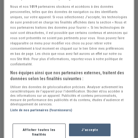
Nous et nos
1019
partenaires stockons et accédons à des données
personnelles, telles que des données de navigation ou des identifiants
uniques, sur votre appareil. Si vous sélectionnez J'accepte, les technologies
de suivi prendront en charge les finalités affichées dans la section « Nous et
nos partenaires traitons des données pour fournir ». Si les technologies de
+2
suivi sont désactivées, il est possible que certains contenus et annonces qui
vous sont présentés ne soient pas pertinents pour vous. Vous pouvez faire
réapparaître ce menu pour modifier vos choix ou pour retirer votre
consentement à tout moment en cliquant sur le lien Gérer mes préférences
Réf : A729892
Actualisée le : 23/07/2026
en bas de page. Les choix que vous avez fait aurons un effet sur notre ou
nos Site Web. Pour plus d’informations, reportez-vous à notre politique de
PONTIAC SUNBIRD CABRIOLET - 1992
confidentialité.
Créer une alerte PONTIAC SUNBIRD
Nos équipes ainsi que nos partenaires externes, traitent des
données selon les finalités suivantes :
6 000 €
Utiliser des données de géolocalisation précises. Analyser activement les
caractéristiques de l’appareil pour l’identification. Stocker et/ou accéder à
des informations sur un appareil. Publicités et contenu personnalisés,
mesure de performance des publicités et du contenu, études d’audience et
American Cars Parts Service by BDC
PRO
développement de services.
Liste de nos partenaires (fournisseurs)
Belgique
Envoyer un email
Afficher toutes les
J'accepte
finalités