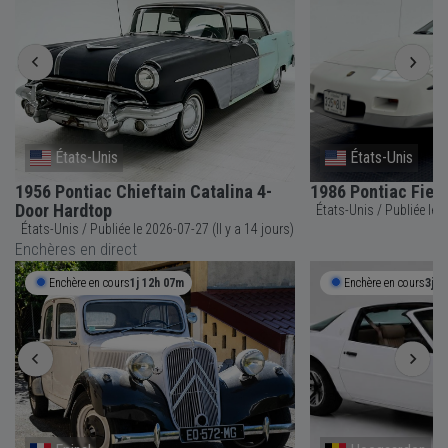
États-Unis
États-Unis
1956 Pontiac Chieftain Catalina 4-
1986 Pontiac Fier
Door Hardtop
États-
États-Unis / Publiée le 2026-07-27 (Il y a 14 jours)
Enchères en direct
Enchère en cours
1j 12h 07m
Enchère en cours
3j 1