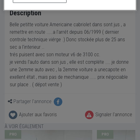
Description
Belle petitte voiture Americaine cabriolet dans sont jus , a
remettre en route .....a l'arrét depuis 06/1999 ( dernier
controle technique viérge .) Donc stockée plus de 25 ans
sec a l'interieur ..
trés puisent avec son moteur v6 de 3100 cc.
je vends l'auto dans son jus , elle est compléte .... je donne
une 2emme auto avec , la 2emme voiture a unecapote en
exellent état , mais pas de mechanique ..... prix négociable
sur place . ( dépot vente )
Partager l'annonce
Ajouter aux favoris
Signaler l'annonce
À VOIR ÉGALEMENT
PRO
PRO