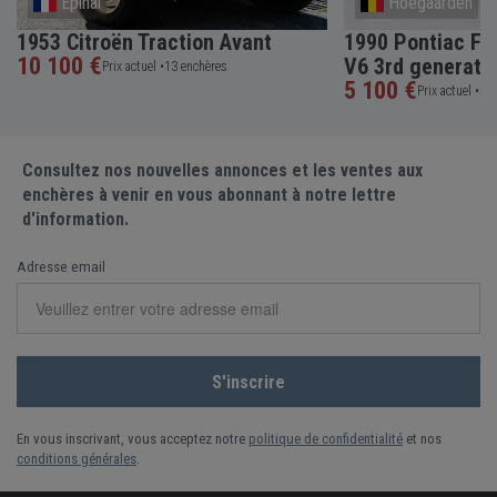
Epinal
Hoegaarden
1953 Citroën Traction Avant
1990 Pontiac Fir
10 100 €
V6 3rd generati
Prix actuel •
13 enchères
5 100 €
Prix actuel •
4 e
Consultez nos nouvelles annonces et les ventes aux
enchères à venir en vous abonnant à notre lettre
d'information.
Adresse email
En vous inscrivant, vous acceptez notre
politique de confidentialité
et nos
conditions générales
.