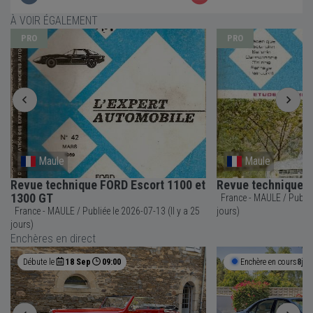
À VOIR ÉGALEMENT
PRO
PRO
Maule
Maule
Revue technique FORD Escort 1100 et
Revue technique 
1300 GT
France - MAULE / Publiée le 2026-07-26 (Il y a 12
France - MAULE / Publiée le 2026-07-13 (Il y a 25
jours)
jours)
Enchères en direct
Débute le
18 Sep
09:00
Enchère en cours
8j 3