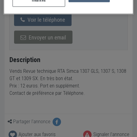
finalités
Yvelines (78) - MAULE (78580)
Voir sur la carte
Voir le téléphone
Envoyer un email
Description
Vends Revue technique RTA Simca 1307 GLS, 1307 S, 1308
GT et 1309 SX. En très bon état.
Prix : 12 euros. Port en supplément.
Contact de préférence par Téléphone.
Partager l'annonce
Ajouter aux favoris
Signaler l'annonce