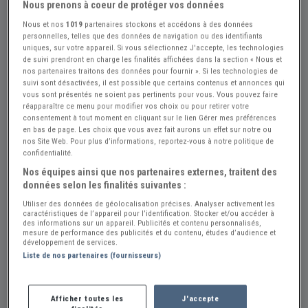
Nous prenons à coeur de protéger vos données
Nous et nos
1019
partenaires stockons et accédons à des données
personnelles, telles que des données de navigation ou des identifiants
uniques, sur votre appareil. Si vous sélectionnez J'accepte, les technologies
de suivi prendront en charge les finalités affichées dans la section « Nous et
nos partenaires traitons des données pour fournir ». Si les technologies de
suivi sont désactivées, il est possible que certains contenus et annonces qui
vous sont présentés ne soient pas pertinents pour vous. Vous pouvez faire
réapparaître ce menu pour modifier vos choix ou pour retirer votre
consentement à tout moment en cliquant sur le lien Gérer mes préférences
en bas de page. Les choix que vous avez fait aurons un effet sur notre ou
nos Site Web. Pour plus d’informations, reportez-vous à notre politique de
confidentialité.
Nos équipes ainsi que nos partenaires externes, traitent des
Réf : A14050
Actualisée le : 24/07/2026
données selon les finalités suivantes :
Revue technique SIMCA 1307 - 1308 -
Utiliser des données de géolocalisation précises. Analyser activement les
caractéristiques de l’appareil pour l’identification. Stocker et/ou accéder à
1309
des informations sur un appareil. Publicités et contenu personnalisés,
mesure de performance des publicités et du contenu, études d’audience et
développement de services.
12 €
Liste de nos partenaires (fournisseurs)
Vendeur Particulier
Afficher toutes les
J'accepte