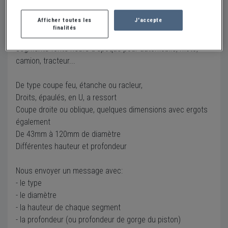
Description
Afficher toutes les
J'accepte
finalités
Nous vous proposons à la vente un grand choix de
segments fonte neufs d'époque pour automobile, moto,
camion, tracteur...
De type coupe feu, étanche ou racleur,
Droits, épaulés, en U, a ressort
Coupe droite ou oblique, quelques dimensions avec ergots
également
De 43mm à 120mm de diamètre
Différentes hauteur et profondeur
Nous envoyer un message avec:
- le type
- le diamètre
- la hauteur de chaque segment
- la profondeur (ou profondeur de gorge du piston)