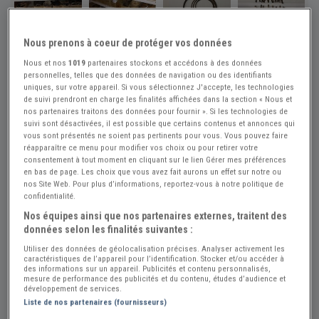
Nous prenons à coeur de protéger vos données
Réf : A583899
Actualisée le : 28/07/2026
Nous et nos
1019
partenaires stockons et accédons à des données
personnelles, telles que des données de navigation ou des identifiants
Segments fonte Moto neufs
uniques, sur votre appareil. Si vous sélectionnez J'accepte, les technologies
de suivi prendront en charge les finalités affichées dans la section « Nous et
nombreuses dimensions
nos partenaires traitons des données pour fournir ». Si les technologies de
suivi sont désactivées, il est possible que certains contenus et annonces qui
8 €
vous sont présentés ne soient pas pertinents pour vous. Vous pouvez faire
réapparaître ce menu pour modifier vos choix ou pour retirer votre
consentement à tout moment en cliquant sur le lien Gérer mes préférences
en bas de page. Les choix que vous avez fait aurons un effet sur notre ou
RetroCrea
PRO
nos Site Web. Pour plus d’informations, reportez-vous à notre politique de
confidentialité.
Haute Saône (70) - CHALONVILLARS (70400)
Voir sur la carte
Nos équipes ainsi que nos partenaires externes, traitent des
données selon les finalités suivantes :
Voir le téléphone
Utiliser des données de géolocalisation précises. Analyser activement les
caractéristiques de l’appareil pour l’identification. Stocker et/ou accéder à
des informations sur un appareil. Publicités et contenu personnalisés,
mesure de performance des publicités et du contenu, études d’audience et
développement de services.
Envoyer un email
Liste de nos partenaires (fournisseurs)