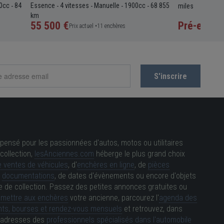
0cc
84
Essence
4 vitesses
Manuelle
1900cc
68 855
-
-
-
-
-
miles
km
55 500 €
Pré-enchè
Prix actuel •
11 enchères
pensé pour les passionnées d'autos, motos ou utilitaires
collection,
lesAnciennes.com
héberge le plus grand choix
 ventes de véhicules
, d'
enchères en ligne
, de
pièces
e
documentations
, de dates d'évènements ou encore d'objets
e de collection. Passez des petites annonces gratuites ou
e
mettre aux enchères
votre ancienne, parcourez l'
agenda des
ts, bourses et rendez-vous mensuels
et retrouvez, dans
es adresses des
professionnels spécialisés dans l'automobile