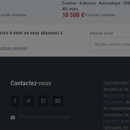
Essence
4 vitesses
Automatique
398
-
-
-
491 miles
10 500 €
x actuel •
4 enchères
Prix actuel •
5 enchères
ères à venir en vous abonnant à
Adresse email
nditions générales
.
Contactez-
nous
Spécialement 
anciens et de 
d'
annonces de
détachées
, d
de l'automobil
choisissez d
Envoyez nous un message
rassemblemen
l'annuaire, l