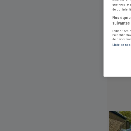
que vous avez
de confidenti
Nos équipe
suivantes 
Utiliser des
l’identificat
de performan
Liste de nos