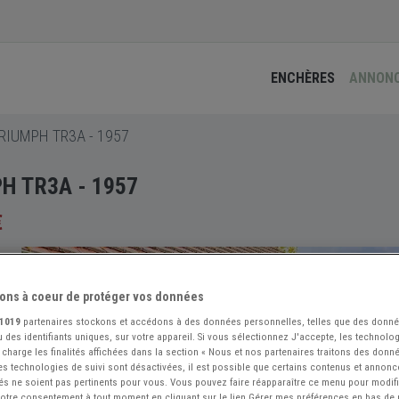
ENCHÈRES
ANNON
RIUMPH TR3A - 1957
H TR3A - 1957
€
ons à coeur de protéger vos données
1019
partenaires stockons et accédons à des données personnelles, telles que des donn
 des identifiants uniques, sur votre appareil. Si vous sélectionnez J'accepte, les technolog
 charge les finalités affichées dans la section « Nous et nos partenaires traitons des donn
 les technologies de suivi sont désactivées, il est possible que certains contenus et annon
és ne soient pas pertinents pour vous. Vous pouvez faire réapparaître ce menu pour modif
 votre consentement à tout moment en cliquant sur le lien Gérer mes préférences en bas de