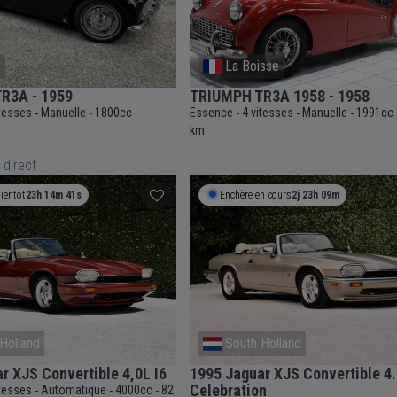
y
La Boisse
R3A - 1959
TRIUMPH TR3A 1958 - 1958
itesses
Manuelle
1800cc
Essence
4 vitesses
Manuelle
1991cc
-
-
-
-
-
km
 direct
ientôt
23h 14m 40s
Enchère en cours
2j 23h 09m
Holland
South Holland
r XJS Convertible 4,0L I6
1995 Jaguar XJS Convertible 4
Celebration
itesses
Automatique
4000cc
82
-
-
-