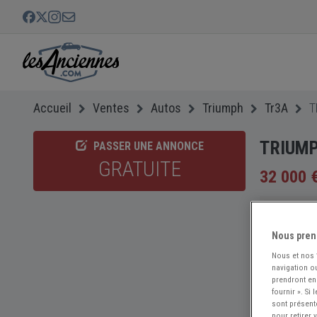
Accueil
Ventes
Autos
Triumph
Tr3A
T
TRIUMP
PASSER UNE ANNONCE
GRATUITE
32 000 
Nous pren
Nous et nos
navigation ou
prendront en
fournir ». Si
sont présent
pour retirer