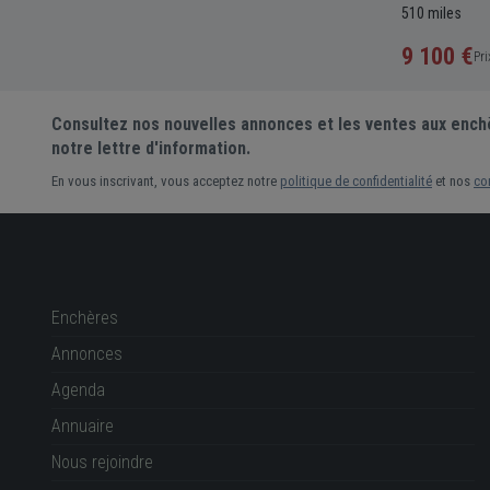
c
39 994
-
miles
510 miles
350 £
9 100 €
Sans réserve
Prix actuel •
2 enchères
Pri
Consultez nos nouvelles annonces et les ventes aux ench
notre lettre d'information.
En vous inscrivant, vous acceptez notre
politique de confidentialité
et nos
co
Enchères
Annonces
Agenda
Annuaire
Nous rejoindre