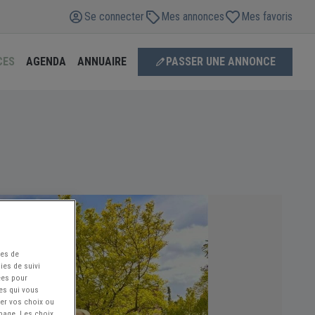
Se connecter
Mes annonces
Mes favoris
CES
AGENDA
ANNUAIRE
PASSER UNE ANNONCE
ées de
ies de suivi
ées pour
ces qui vous
ier vos choix ou
 page. Les choix