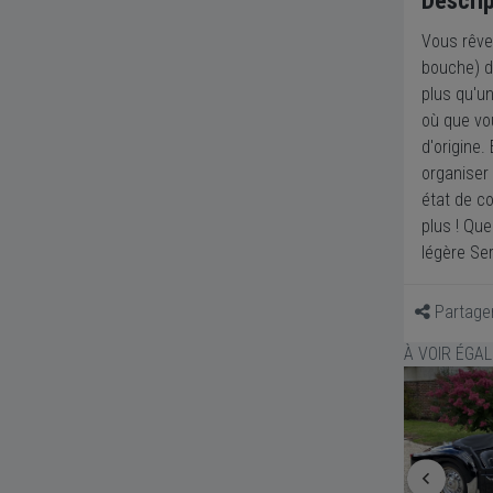
Descrip
Vous rêve
bouche) da
plus qu'un
où que vou
d'origine
organiser
état de co
plus ! Qu
légère Ser
Partage
À VOIR ÉGA