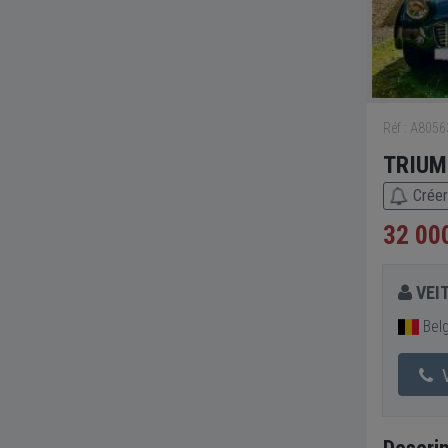
Réf : A805
TRIUM
Créer
32 00
VEI
Bel
V