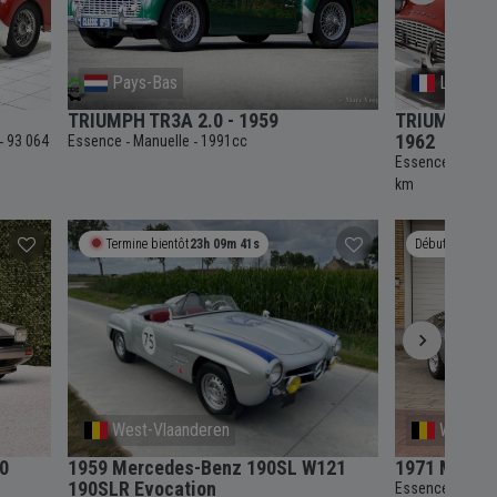
Pays-Bas
La Bois
TRIUMPH TR3A 2.0 - 1959
TRIUMPH TR
1962
93 064
Essence
Manuelle
1991cc
-
-
-
Essence
4 vit
-
km
Termine bientôt
23h 09m 40s
Débute le
De
West-Vlaanderen
Waterlo
.0
1959 Mercedes-Benz 190SL W121
1971 Masera
190SLR Evocation
Essence
5 vit
-