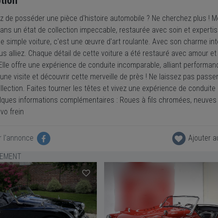
tion
z de posséder une pièce d'histoire automobile ? Ne cherchez plus ! Me
ns un état de collection impeccable, restaurée avec soin et expertise
e simple voiture, c'est une œuvre d'art roulante. Avec son charme inte
s alliez. Chaque détail de cette voiture a été restauré avec amour et
. Elle offre une expérience de conduite incomparable, alliant perform
 une visite et découvrir cette merveille de près ! Ne laissez pas pas
llection. Faites tourner les têtes et vivez une expérience de conduite
elques informations complémentaires : Roues à fils chromées, neuves D
vo frein
r l'annonce
Ajouter a
LEMENT