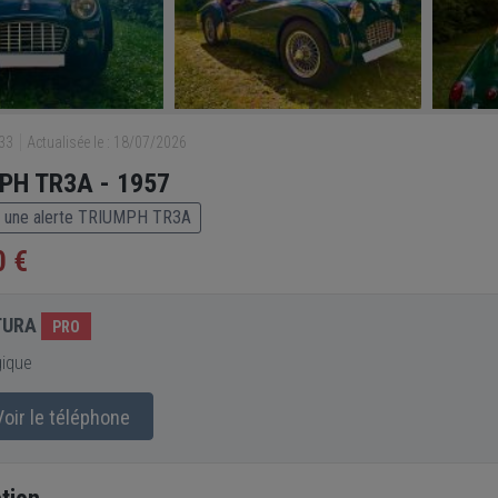
633
Actualisée le : 18/07/2026
PH TR3A - 1957
 une alerte TRIUMPH TR3A
0 €
TURA
PRO
gique
oir le téléphone