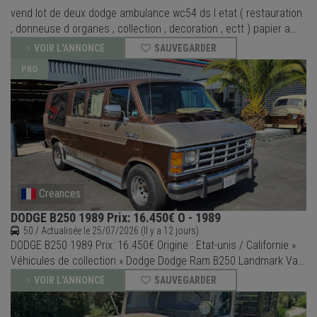
vend lot de deux dodge ambulance wc54 ds l etat ( restauration
, donneuse d organes , collection , decoration , ectt ) papier a
refaire pas de cg 3500euros a discuter
VOIR L'ANNONCE
SAUVEGARDER
PRO
Creances
DODGE B250 1989 Prix: 16.450€ O - 1989
50 / Actualisée le 25/07/2026 (Il y a 12 jours)
DODGE B250 1989 Prix: 16.450€ Origine : Etat-unis / Californie »
Véhicules de collection » Dodge Dodge Ram B250 Landmark Van
aménagé par National Coach Corporation Importé de Californie
VOIR L'ANNONCE
SAUVEGARDER
Année 1989 Moteur V8 5200 cc Boite automatique 3 rapports 7
places Autoradio d’origine Banquette arrière transform