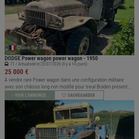
Chalon-Sur-Saone
DODGE Power wagon power wagon - 1950
71 / Actualisée le 23/07/2026 (Il y a 14 jours)
25 000 €
À vendre rare Power wagon dans une configuration militaire
avec son châssis long non modifié pour treuil Braden présent.
Complet, peinture à revoir, pas de rouille perforante ni de tôlerie
VOIR L'ANNONCE
SAUVEGARDER
à refaire.