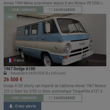
Année 1994 Même propriétaire depuis 8 ans Moteur V8 5200 cc
Boite automatique 4 rapports 4 roues motrices Simple cabine 3
VOIR L'ANNONCE
SAUVEGARDER
places Long bed Bac de benne Pendaliner Autoradio Jensen
PRO
Bluetooth 134616 miles soit 216643 kms
France
1967 Dodge A100
/ Actualisée le 29/05/2026 (Il y a 69 jours)
26 500 €
Dodge A100 shorty van Importé de Californie Année 1967 Moteur
225 ci Slant Six 3700 cc Boite automatique TorqueFlite A727 3
vitesses Radiateur aluminium Pneus Cooper Cobra
VOIR L'ANNONCE
SAUVEGARDER
Echappement latéral Travaux récents: – Dépose pose réservoir
Créer alerte
de carburant, nettoyage – Remplacement durites de c