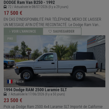
DODGE Ram Van B250 - 1992
72 / Actualisée le 08/07/2026 (Il y a 29 jours)
17 500 €
EN CAS D’INDISPONIBILITÉ PAR TÉLÉPHONE, MERCI DE LAISSER
UN MESSAGE AFIN D’ÊTRE RECONTACTÉ. Le Dodge Ram Van
B250 de 1992 est un van emblématique des années 90,
VOIR L'ANNONCE
SAUVEGARDER
combinant espace, confort et style américain authentique.
PRO
Affichant 127 000 km (non garanti) et doté d’une boîte
automatique avec Overdr
France
1994 Dodge RAM 2500 Laramie SLT
/ Actualisée le 17/06/2026 (Il y a 50 jours)
23 500 €
Pick up Dodge Ram 2500 4×4 Laramie SLT Importé de Californie