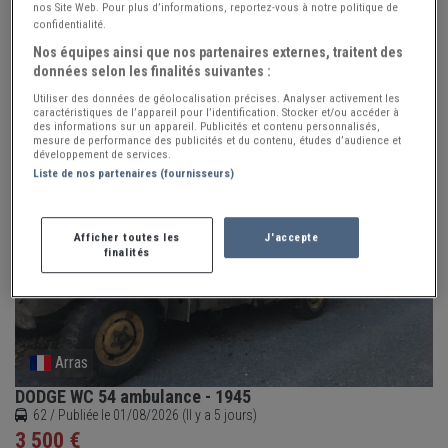
Yssingeaux
nos Site Web. Pour plus d’informations, reportez-vous à notre politique de
confidentialité.
DODGE WC 52
Nos équipes ainsi que nos partenaires externes, traitent des
43 / Publiée le 02/08/2026 (Il y a 4 jours)
données selon les finalités suivantes :
5 000 €
Utiliser des données de géolocalisation précises. Analyser activement les
Vends DODGE WC 52, Permis VL avec carte grise collection
caractéristiques de l’appareil pour l’identification. Stocker et/ou accéder à
des informations sur un appareil. Publicités et contenu personnalisés,
diesel avec l'ensemble des pièces de rechange. - BOITE A
mesure de performance des publicités et du contenu, études d’audience et
VITESSE - BOITE DE TRANSFERT - PONT AVANT ET ARRIERE -
développement de services.
VOIR L'ANNONCE
SAUVEGARDER
ARBRE DE TRANSMISSION - LAME DE RESSORT - POMPE A
Liste de nos partenaires (fournisseurs)
NOUVEAU
INJECTION REFAITE DODGE avec plateau arrière et Treuil avant.
Pour les photos me
Afficher toutes les
J'accepte
finalités
Arras
DODGE WC 54 ambulance - 1945
62 / Publiée le 01/08/2026 (Il y a 5 jours)
3 500 €