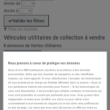
Année de
Année à
Valider les filtres
Filtrer les résultats
Véhicules utilitaires de collection à vendre
8 annonces de Ventes Utilitaires
Créer alerte
Nous prenons à coeur de protéger vos données
NOUVEAU
Nous et nos
1017
partenaires stockons et accédons à des données
personnelles, telles que des données de navigation ou des identifiants
uniques, sur votre appareil. Si vous sélectionnez J'accepte, les technologies
de suivi prendront en charge les finalités affichées dans la section « Nous et
nos partenaires traitons des données pour fournir ». Si les technologies de
suivi sont désactivées, il est possible que certains contenus et annonces qui
vous sont présentés ne soient pas pertinents pour vous. Vous pouvez faire
réapparaître ce menu pour modifier vos choix ou pour retirer votre
consentement à tout moment en cliquant sur le lien Gérer mes préférences
en bas de page. Les choix que vous avez fait aurons un effet sur notre ou