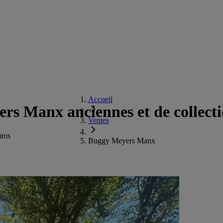
Accueil
rs Manx anciennes et de collecti
Ventes
utos
Buggy Meyers Manx