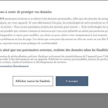
ns à coeur de protéger vos données
019
partenaires stockons et accédons à des données personnelles, telles que des données de navig
niques, sur votre appareil. Si vous sélectionnez J'accepte, les technologies de suivi prendront en ch
 la section « Nous et nos partenaires traitons des données pour fournir ». Si les technologies de s
l est possible que certains contenus et annonces qui vous sont présentés ne soient pas pertinents 
réapparaître ce menu pour modifier vos choix ou pour retirer votre consentement à tout moment e
s préférences en bas de page. Les choix que vous avez fait aurons un effet sur notre ou nos Site 
, reportez-vous à notre politique de confidentialité.
 ainsi que nos partenaires externes, traitent des données selon les finalités
onnées de géolocalisation précises. Analyser activement les caractéristiques de l’appareil pour l’ide
 accéder à des informations sur un appareil. Publicités et contenu personnalisés, mesure de perfo
 du contenu, études d’audience et développement de services.
partenaires (fournisseurs)
Afficher toutes les finalités
J'accepte