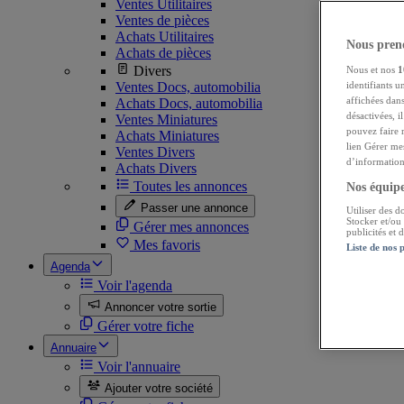
Ventes Utilitaires
Ventes de pièces
Achats Utilitaires
Nous preno
Achats de pièces
Divers
Nous et nos
1
Ventes Docs, automobilia
identifiants u
affichées dans
Achats Docs, automobilia
désactivées, i
Ventes Miniatures
pouvez faire 
Achats Miniatures
lien Gérer me
Ventes Divers
d’informations
Achats Divers
Toutes les annonces
Nos équipes
Passer une annonce
Utiliser des d
Stocker et/ou
Gérer mes annonces
publicités et
Mes favoris
Liste de nos 
Agenda
Voir l'agenda
Annoncer votre sortie
Gérer votre fiche
Annuaire
Voir l'annuaire
Ajouter votre société