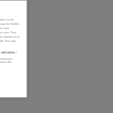
ation ou des
arge les finalités
uivi sont
pour vous. Vous
n cliquant sur le
Web. Pour plus
 suivantes :
ntification.
rmance des