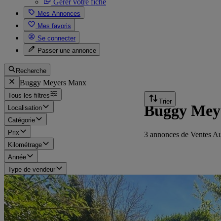
Gérer votre fiche
Mes Annonces
Mes favoris
Se connecter
Passer une annonce
Recherche
Buggy Meyers Manx
Tous les filtres
Trier
Buggy Meye
Localisation
Catégorie
Prix
3 annonces de Ventes A
Kilométrage
Année
Type de vendeur