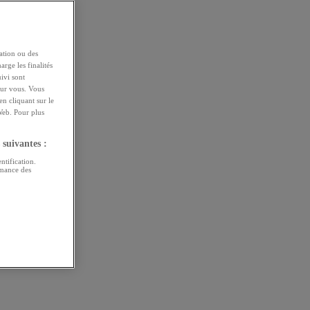
ation ou des
arge les finalités
uivi sont
pour vous. Vous
n cliquant sur le
Web. Pour plus
 suivantes :
ntification.
rmance des