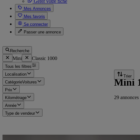
Gérer votre fiche
Mes Annonces
Mes favoris
Se connecter
Passer une annonce
Recherche
Mini
Classic 1000
Tous les filtres
Localisation
Trier
Mini 1
Catégorie
Voitures
Prix
29 annonces 
Kilométrage
Année
Type de vendeur