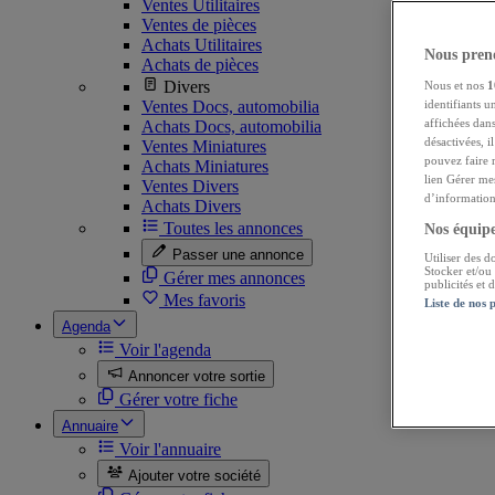
Ventes Utilitaires
Ventes de pièces
Achats Utilitaires
Nous preno
Achats de pièces
Divers
Nous et nos
1
Ventes Docs, automobilia
identifiants u
affichées dans
Achats Docs, automobilia
désactivées, i
Ventes Miniatures
pouvez faire 
Achats Miniatures
lien Gérer me
Ventes Divers
d’informations
Achats Divers
Toutes les annonces
Nos équipes
Passer une annonce
Utiliser des d
Stocker et/ou
Gérer mes annonces
publicités et
Mes favoris
Liste de nos 
Agenda
Voir l'agenda
Annoncer votre sortie
Gérer votre fiche
Annuaire
Voir l'annuaire
Ajouter votre société