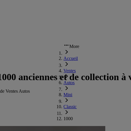
More
Accueil
Ventes
000 anciennes et de collection à
Autos
de Ventes Autos
Mini
Classic
1000