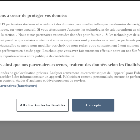
ns à coeur de protéger vos données
019
partenaires stockons et accédons à des données personnelles, telles que des données de navig
niques, sur votre appareil. Si vous sélectionnez J'accepte, les technologies de suivi prendront en ch
 la section « Nous et nos partenaires traitons des données pour fournir ». Si les technologies de s
l est possible que certains contenus et annonces qui vous sont présentés ne soient pas pertinents 
réapparaître ce menu pour modifier vos choix ou pour retirer votre consentement à tout moment e
s préférences en bas de page. Les choix que vous avez fait aurons un effet sur notre ou nos Site 
, reportez-vous à notre politique de confidentialité.
 ainsi que nos partenaires externes, traitent des données selon les finalités
onnées de géolocalisation précises. Analyser activement les caractéristiques de l’appareil pour l’ide
 accéder à des informations sur un appareil. Publicités et contenu personnalisés, mesure de perfo
 du contenu, études d’audience et développement de services.
partenaires (fournisseurs)
Afficher toutes les finalités
J'accepte