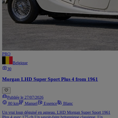
PRO
Belgique
30
Morgan LHD Super Sport Plus 4 from 1961
Publiée le 27/07/2026
80 km
Manuel
Essence
Blanc
Un vrai loup déguisé en agneau. LHD Morgan Super Sport 1961
Plus 4 avec 175 ch Un savoir-faire britannique classique. Un