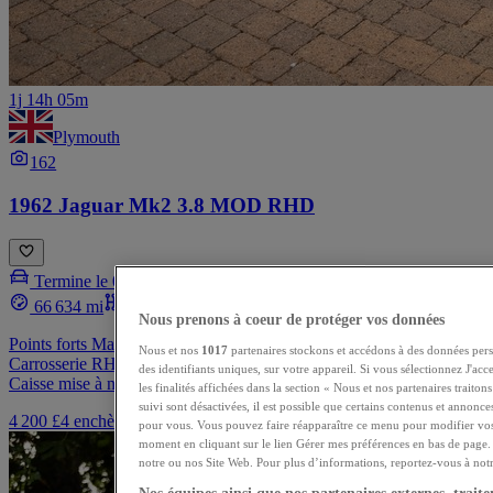
1j 14h 05m
Plymouth
162
1962 Jaguar Mk2 3.8 MOD RHD
Termine le 07/08/2026
66 634 mi
Manuel
Essence
Vert
Nous prenons à coeur de protéger vos données
Points forts Manuelle 3,8 l désirable avec spécification à overdrive
Nous et nos
1017
partenaires stockons et accédons à des données pers
Carrosserie RHD 3,8 l d’origine avec overdrive monté d’usine
des identifiants uniques, sur votre appareil. Si vous sélectionnez J'ac
Caisse mise à nu et...
les finalités affichées dans la section « Nous et nos partenaires traito
suivi sont désactivées, il est possible que certains contenus et annonce
4 200 £
4 enchères
pour vous. Vous pouvez faire réapparaître ce menu pour modifier vos
moment en cliquant sur le lien Gérer mes préférences en bas de page. 
notre ou nos Site Web. Pour plus d’informations, reportez-vous à notre