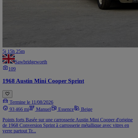
5j 15h 25m
Sawbridgeworth
109
1968 Austin Mini Cooper Sprint
Termine le 11/08/2026
93 466 mi
Manuel
Essence
Beige
Points forts Basée sur une carrosserie Austin Mini Cooper d'origine
de 1968 Conversion Sprint à carrosserie métallique avec vitres en
verre partout Tr...