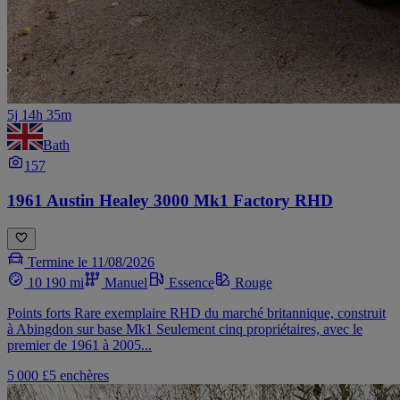
5j 14h 35m
Bath
157
1961 Austin Healey 3000 Mk1 Factory RHD
Termine le 11/08/2026
10 190 mi
Manuel
Essence
Rouge
Points forts Rare exemplaire RHD du marché britannique, construit
à Abingdon sur base Mk1 Seulement cinq propriétaires, avec le
premier de 1961 à 2005...
5 000 £
5 enchères