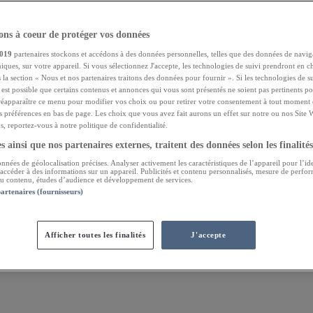
ns à coeur de protéger vos données
019
partenaires stockons et accédons à des données personnelles, telles que des données de navig
niques, sur votre appareil. Si vous sélectionnez J'accepte, les technologies de suivi prendront en ch
 la section « Nous et nos partenaires traitons des données pour fournir ». Si les technologies de s
l est possible que certains contenus et annonces qui vous sont présentés ne soient pas pertinents 
réapparaître ce menu pour modifier vos choix ou pour retirer votre consentement à tout moment e
s préférences en bas de page. Les choix que vous avez fait aurons un effet sur notre ou nos Site 
, reportez-vous à notre politique de confidentialité.
 ainsi que nos partenaires externes, traitent des données selon les finalités
onnées de géolocalisation précises. Analyser activement les caractéristiques de l’appareil pour l’ide
 accéder à des informations sur un appareil. Publicités et contenu personnalisés, mesure de perfo
 du contenu, études d’audience et développement de services.
partenaires (fournisseurs)
Afficher toutes les finalités
J'accepte