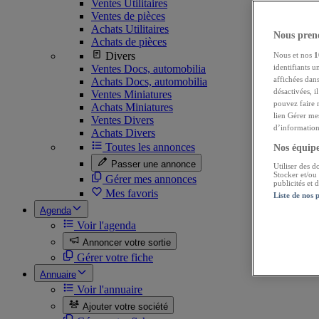
Ventes Utilitaires
Ventes de pièces
Achats Utilitaires
Nous preno
Achats de pièces
Divers
Nous et nos
1
Ventes Docs, automobilia
identifiants u
affichées dans
Achats Docs, automobilia
désactivées, i
Ventes Miniatures
pouvez faire 
Achats Miniatures
lien Gérer me
Ventes Divers
d’informations
Achats Divers
Toutes les annonces
Nos équipes
Passer une annonce
Utiliser des d
Stocker et/ou
Gérer mes annonces
publicités et
Mes favoris
Liste de nos 
Agenda
Voir l'agenda
Annoncer votre sortie
Gérer votre fiche
Annuaire
Voir l'annuaire
Ajouter votre société