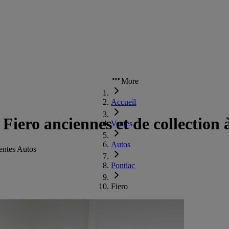
More
Accueil
 Fiero anciennes et de collection 
Ventes
Autos
entes Autos
Pontiac
Fiero