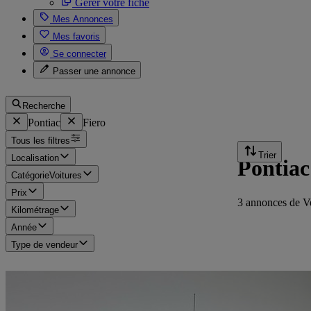
Gérer votre fiche
Mes Annonces
Mes favoris
Se connecter
Passer une annonce
Recherche
Pontiac
Fiero
Tous les filtres
Trier
Localisation
Pontiac
Catégorie
Voitures
Prix
3 annonces de V
Kilométrage
Année
Type de vendeur