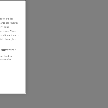
ation ou des
arge les finalités
uivi sont
pour vous. Vous
n cliquant sur le
Web. Pour plus
 suivantes :
ntification.
rmance des