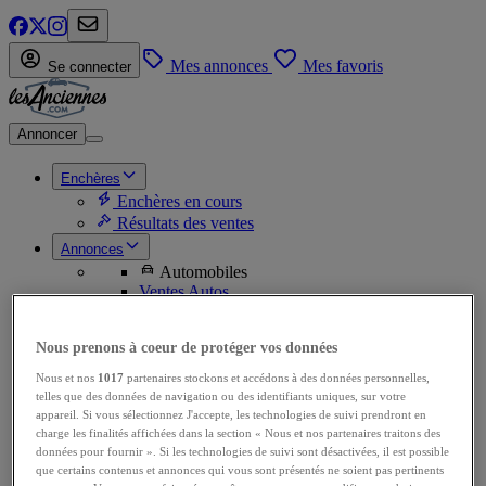
Mes annonces
Mes favoris
Se connecter
Annoncer
Enchères
Enchères en cours
Résultats des ventes
Annonces
Automobiles
Ventes Autos
Ventes de pièces
Achats Autos
Nous prenons à coeur de protéger vos données
Achats de pièces
Motos
Nous et nos
1017
partenaires stockons et accédons à des données personnelles,
Ventes Motos
telles que des données de navigation ou des identifiants uniques, sur votre
Ventes de pièces
appareil. Si vous sélectionnez J'accepte, les technologies de suivi prendront en
Achats Motos
charge les finalités affichées dans la section « Nous et nos partenaires traitons des
Achats de pièces
données pour fournir ». Si les technologies de suivi sont désactivées, il est possible
Utilitaires
que certains contenus et annonces qui vous sont présentés ne soient pas pertinents