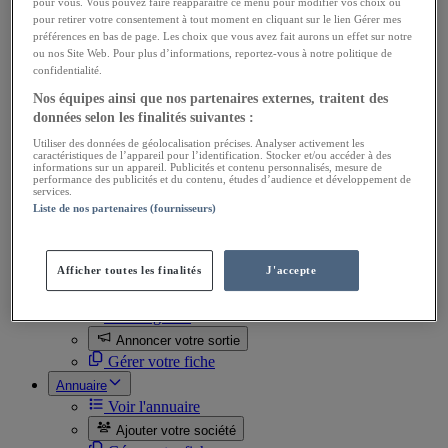
pour vous. Vous pouvez faire réapparaître ce menu pour modifier vos choix ou
Ventes Utilitaires
pour retirer votre consentement à tout moment en cliquant sur le lien Gérer mes
Ventes de pièces
préférences en bas de page. Les choix que vous avez fait aurons un effet sur notre
Achats Utilitaires
ou nos Site Web. Pour plus d’informations, reportez-vous à notre politique de
Achats de pièces
confidentialité.
Divers
Ventes Docs, automobilia
Nos équipes ainsi que nos partenaires externes, traitent des
Achats Docs, automobilia
données selon les finalités suivantes :
Ventes Miniatures
Utiliser des données de géolocalisation précises. Analyser activement les
Achats Miniatures
caractéristiques de l’appareil pour l’identification. Stocker et/ou accéder à des
Ventes Divers
informations sur un appareil. Publicités et contenu personnalisés, mesure de
performance des publicités et du contenu, études d’audience et développement de
Achats Divers
services.
Toutes les annonces
Liste de nos partenaires (fournisseurs)
Passer une annonce
Gérer mes annonces
Mes favoris
Afficher toutes les finalités
J'accepte
Agenda
Voir l'agenda
Annoncer votre sortie
Gérer votre fiche
Annuaire
Voir l'annuaire
Ajouter votre société