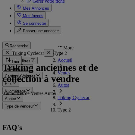
Gérer votre fiche
Mes Annonces
Mes favoris
Se connecter
Passer une annonce
Recherche
More
Triking Cyclecar
Type 2
Accueil
Tous les filtres
Trier
Triking anciennes et de
Localisation
Ventes
collection à vendre
Catégorie
Voitures
Prix
Autos
Kilométrage
0 annonces de Ventes Autos
Triking Cyclecar
Année
Type de vendeur
Type 2
FAQ's