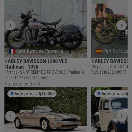
Saint-Remy-de-Provence
Port-Saint-Lou
HARLEY DAVIDSON 1200 VLD
HARLEY DAVIDSON 
Flathead - 1936
Espagne - PORT-SAINT-
France - SAINT-REMY-DE-PROVENCE / Publiée le
Publiée le 2026-08-07 (
2026-07-27 (Il y a 13 jours)
Enchères en direct
Enchère en cours
2j 15h 23m
Enchère en cours
2j 1