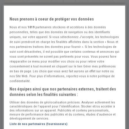
+33
Nous prenons à coeur de protéger vos données
Nous et nos
1019
partenaires stockons et accédons à des données
personnelles, telles que des données de navigation ou des identifiants
uniques, sur votre appareil. Si vous sélectionnez J'accepte, les technologies
de suivi prendront en charge les finalités affichées dans la section « Nous et
Réf : A872167
Actualisée le : 27/07/2026
nos partenaires traitons des données pour fournir ». Si les technologies de
suivi sont désactivées, il est possible que certains contenus et annonces qui
1967 Harley Davidson FLH FLH
vous sont présentés ne soient pas pertinents pour vous. Vous pouvez faire
réapparaître ce menu pour modifier vos choix ou pour retirer votre
Créer une alerte Harley Davidson El...
consentement à tout moment en cliquant sur le lien Gérer mes préférences
en bas de page. Les choix que vous avez fait aurons un effet sur notre ou
$ 17900
nos Site Web. Pour plus d’informations, reportez-vous à notre politique de
confidentialité.
Nos équipes ainsi que nos partenaires externes, traitent des
Made in US
PRO
données selon les finalités suivantes :
États-Unis
Utiliser des données de géolocalisation précises. Analyser activement les
caractéristiques de l’appareil pour l’identification. Stocker et/ou accéder à
des informations sur un appareil. Publicités et contenu personnalisés,
Voir le téléphone
mesure de performance des publicités et du contenu, études d’audience et
développement de services.
Liste de nos partenaires (fournisseurs)