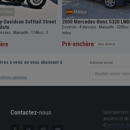
Holland
Malaga
y-Davidson Softtail Street
2000 Mercedes-Benz S320 LWB
Moto
Essence
4 vitesses
Manuelle
3200cc
-
-
-
itesses
Manuelle
1746cc
5
-
-
-
miles
Pré-enchère
ère
Sans réserve
ères à venir en vous abonnant à
Adresse email
nditions générales
.
Contactez-
nous
Spécialement 
anciens et de 
d'
annonces de