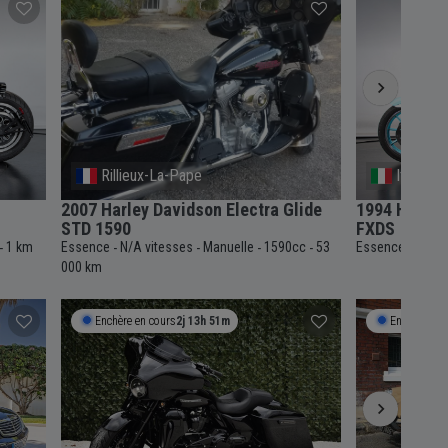
Rillieux-La-Pape
Italie
2007 Harley Davidson Electra Glide
1994 HARLE
STD 1590
FXDS
1 km
Essence
N/A vitesses
Manuelle
1590cc
53
Essence
3 vit
-
-
-
-
-
-
000 km
Enchère en cours
2j 13h 51m
Enchère en 