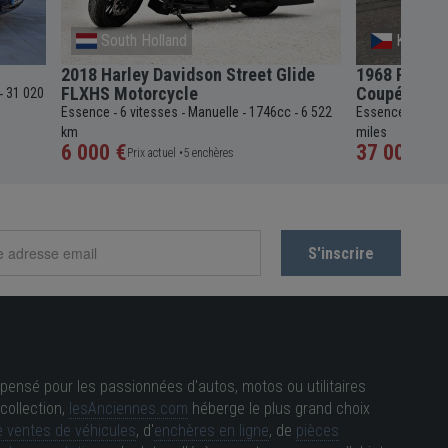
South Holland
Kromeri
2018 Harley Davidson Street Glide
1968 Porsch
FLXHS Motorcycle
Coupé
31 020
-
Essence
6 vitesses
Manuelle
1746cc
6 522
Essence
5 vit
-
-
-
-
-
km
miles
6 000 €
37 000 €
Prix actuel •
5 enchères
Pri
pensé pour les passionnées d'autos, motos ou utilitaires
collection,
lesAnciennes.com
héberge le plus grand choix
 ventes de véhicules
, d'
enchères en ligne
, de
pièces