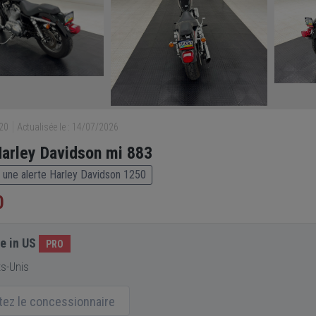
020
Actualisée le : 14/07/2026
arley Davidson mi 883
 une alerte Harley Davidson 1250
0
e in US
PRO
s-Unis
itez le concessionnaire