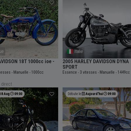
ue
Italie
VIDSON 18T 1000cc ioe -
2005 HARLEY DAVIDSON DYNA
SPORT
itesses
Manuelle
1000cc
Essence
3 vitesses
Manuelle
1449cc
-
-
-
-
-
 direct
18 Aug
09:00
Débute le
Aujourd'hui
09:00