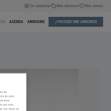
Se connecter
Mes annonces
Mes favoris
CES
AGENDA
ANNUAIRE
PASSER UNE ANNONCE
ées de
ies de suivi
ées pour
ces qui vous
ier vos choix ou