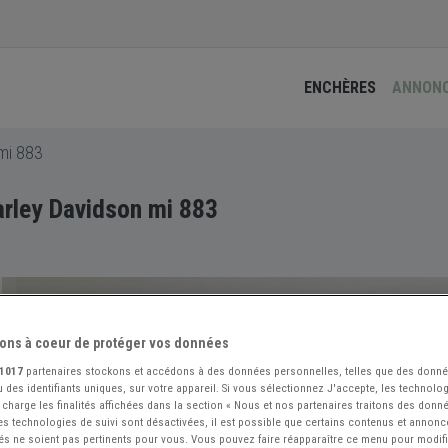
ENCHÈRES
ANNON
mi 883
rley Davidson mi 883
ons à coeur de protéger vos données
1017
partenaires stockons et accédons à des données personnelles, telles que des donn
 des identifiants uniques, sur votre appareil. Si vous sélectionnez J'accepte, les technolog
 charge les finalités affichées dans la section « Nous et nos partenaires traitons des donn
 les technologies de suivi sont désactivées, il est possible que certains contenus et annon
és ne soient pas pertinents pour vous. Vous pouvez faire réapparaître ce menu pour modif