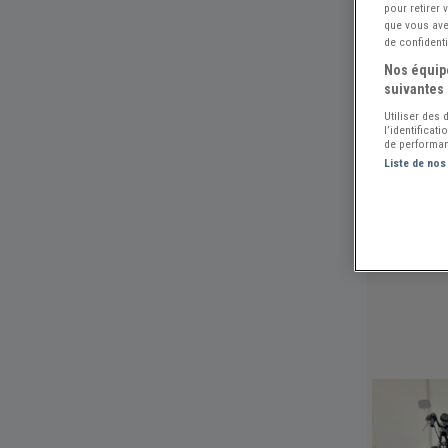
pour retirer
que vous avez
de confidenti
Nos équipe
suivantes 
Utiliser des
l’identificat
de performan
Liste de nos