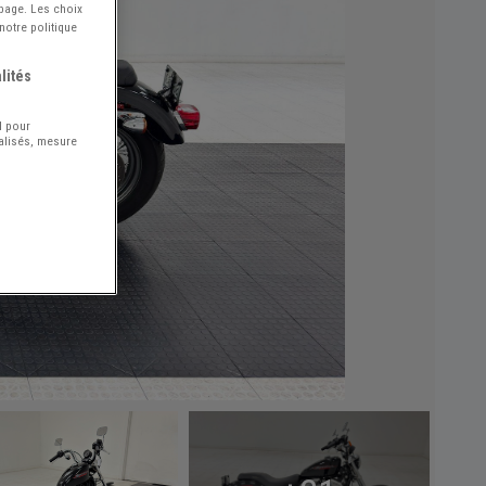
 page. Les choix
notre politique
lités
l pour
nalisés, mesure