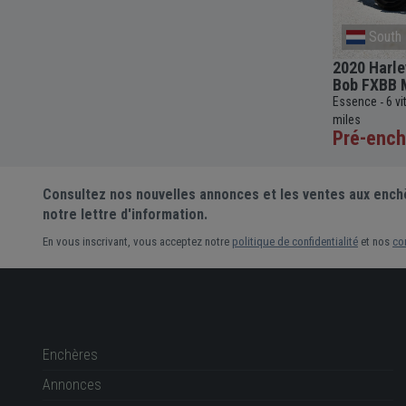
Bretagne
South 
1993 Kannon V8
2020 Harle
Bob FXBB 
c
161
Essence
Automatique
6000cc
3 km
-
-
-
-
Essence
6 v
-
miles
Pré-enchère
Pré-ench
Consultez nos nouvelles annonces et les ventes aux ench
notre lettre d'information.
En vous inscrivant, vous acceptez notre
politique de confidentialité
et nos
co
Enchères
Annonces