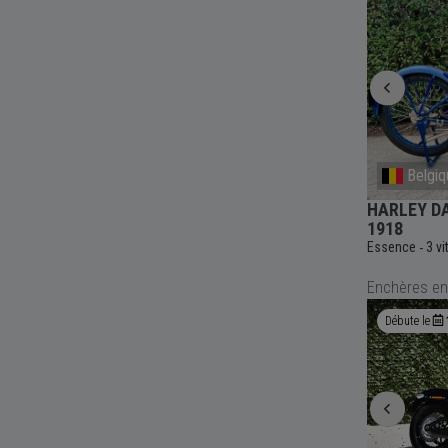
Italie
Belgiq
1997 HARLEY DAVIDSON BOBBER
HARLEY DA
RIGIDO SHOVELHEAD
1918
Essence
3 vitesses
Manuelle
1340cc
817
Essence
3 v
-
-
-
-
-
km
Enchères en
Débute le
14 Aug
09:00
Débute le