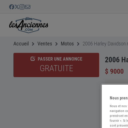
Accueil
Ventes
Motos
2006 Harley Davidson 
2006 Ha
PASSER UNE ANNONCE
GRATUITE
$ 9000
Nous pren
Nous et nos
navigation ou
prendront en
fournir ». Si
sont présent