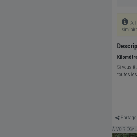
Cett
similai
Descrip
Kilométr
Si vous êt
toutes les
Partage
À VOIR ÉGA