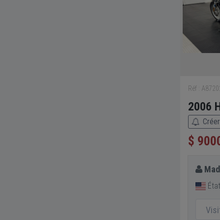
Réf : A872
2006 H
Créer
$ 900
Mad
État
Vis