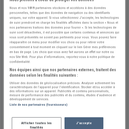
Nous et nos
1019
partenaires stockons et accédons à des données
personnelles, telles que des données de navigation ou des identifiants
uniques, sur votre appareil. Si vous sélectionnez J'accepte, les technologies
Réf : A872093
Actualisée le : 14/07/2026
de suivi prendront en charge les finalités affichées dans la section « Nous et
nos partenaires traitons des données pour fournir ». Si les technologies de
2004 Audi mi 1.8T Quattro Coupe
suivi sont désactivées, il est possible que certains contenus et annonces qui
vous sont présentés ne soient pas pertinents pour vous. Vous pouvez faire
Créer une alerte Audi 200
réapparaître ce menu pour modifier vos choix ou pour retirer votre
consentement à tout moment en cliquant sur le lien Gérer mes préférences
$ 13500
en bas de page. Les choix que vous avez fait aurons un effet sur notre ou
nos Site Web. Pour plus d’informations, reportez-vous à notre politique de
confidentialité.
Made in US
PRO
Nos équipes ainsi que nos partenaires externes, traitent des
données selon les finalités suivantes :
États-Unis
Utiliser des données de géolocalisation précises. Analyser activement les
caractéristiques de l’appareil pour l’identification. Stocker et/ou accéder à
des informations sur un appareil. Publicités et contenu personnalisés,
Visitez le concessionnaire
mesure de performance des publicités et du contenu, études d’audience et
développement de services.
Liste de nos partenaires (fournisseurs)
Cette annonce a été retirée suite à une vente ou
Afficher toutes les
J'accepte
pour une autre raison. Veuillez consulter la liste ci-
finalités