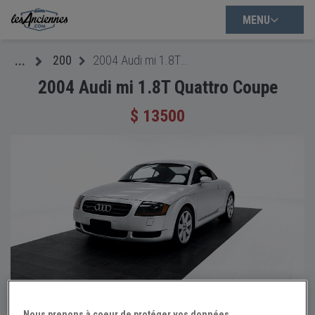
MENU
200
2004 Audi mi 1.8T Quattro Coupe
...
2004 Audi mi 1.8T Quattro Coupe
$ 13500
+107
Nous prenons à coeur de protéger vos données