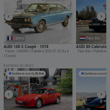
Cahors
Pays-Bas
AUDI 100 S Coupé - 1974
AUDI 80 Cabriolet 
France - CAHORS / Publiée le 2026-07-25 (Il y a
Pays-Ba
13 jours)
Enchères en direct
Enchère en cours
1j 2h 31m
Enchère en cours
1j 1