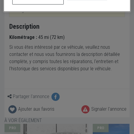
dessous pour des annonces similaires actuellement
en ligne.
Description
Kilométrage :
45 mi (72 km)
Si vous êtes intéressé par ce véhicule, veuillez nous
contacter et nous vous fournirons la description détaillée
complète, y compris toutes les réparations, l'entretien et
l'historique des services disponibles pour le véhicule.
Partager l'annonce
Ajouter aux favoris
Signaler l'annonce
À VOIR ÉGALEMENT
PRO
PRO