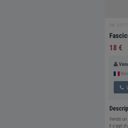
Réf : A311
Fascic
18 €
Vend
Nord
V
Descrip
Vends un 
Il s'agit 