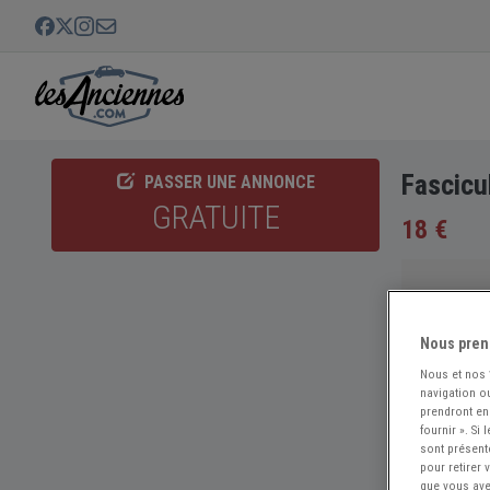
Fascicu
PASSER UNE ANNONCE
GRATUITE
18 €
Nous pren
Nous et nos
navigation ou
prendront en
fournir ». Si
sont présent
pour retirer
que vous avez