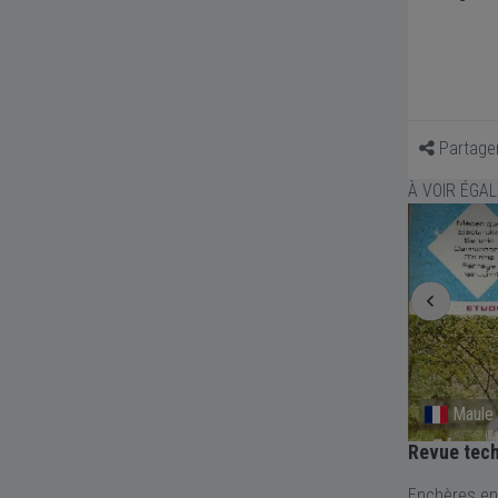
Partage
À VOIR ÉGA
Maule
Maule
aires
Revue technique FIAT 128
Revue tec
Enchères en