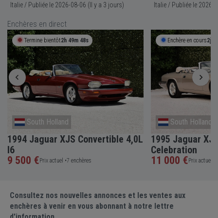
Italie / Publiée le 2026-08-06 (Il y a 3 jours)
Italie / Publié
Enchères en direct
Termine bientôt
2h 49m 47s
Enchère en cours
2j 2
South Holland
South Holland
1994 Jaguar XJS Convertible 4,0L
1995 Jaguar XJS
I6
Celebration
9 500 €
11 000 €
Prix actuel •
7 enchères
Prix actuel •
Consultez nos nouvelles annonces et les ventes aux
enchères à venir en vous abonnant à notre lettre
d'information.