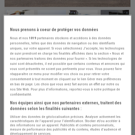
+24
Nous prenons à coeur de protéger vos données
Nous et nos
1019
partenaires stockons et accédons à des données
Réf : A813318
Actualisée le : 27/07/2026
personnelles, telles que des données de navigation ou des identifiants
uniques, sur votre appareil. Si vous sélectionnez J'accepte, les technologies
LANCIA Aurelia B20 GT - 1957
de suivi prendront en charge les finalités affichées dans la section « Nous et
nos partenaires traitons des données pour fournir ». Si les technologies de
Créer une alerte LANCIA Aurelia
suivi sont désactivées, il est possible que certains contenus et annonces qui
vous sont présentés ne soient pas pertinents pour vous. Vous pouvez faire
141 800 €
réapparaître ce menu pour modifier vos choix ou pour retirer votre
consentement à tout moment en cliquant sur le lien Gérer mes préférences
en bas de page. Les choix que vous avez fait aurons un effet sur notre ou
LA MAISON DU CYLINDRE
nos Site Web. Pour plus d’informations, reportez-vous à notre politique de
PRO
confidentialité.
Haute Vienne (87) - SAINT-JUNIEN (87200)
Nos équipes ainsi que nos partenaires externes, traitent des
Voir sur la carte
données selon les finalités suivantes :
Utiliser des données de géolocalisation précises. Analyser activement les
Voir le téléphone
caractéristiques de l’appareil pour l’identification. Stocker et/ou accéder à
des informations sur un appareil. Publicités et contenu personnalisés,
mesure de performance des publicités et du contenu, études d’audience et
développement de services.